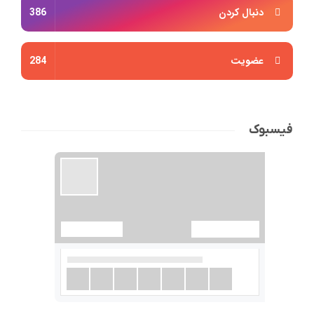
دنبال کردن
386
عضویت
284
فیسبوک