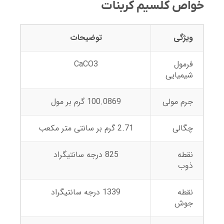
خواص کلسیم کربنات
ویژگی
توضیحات
فرمول
CaCO3
شیمیایی
جرم مولی
100.0869 گرم بر مول
چگالی
2.71 گرم بر سانتی متر مکعب
نقطه
825 درجه سانتیگراد
ذوب
نقطه
1339 درجه سانتیگراد
جوش