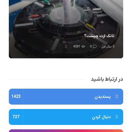
تانک ازت چیست؟
5 سال قبل
0
4581
در ارتباط باشید
پسندیدن
1423
دنبال کردن
727