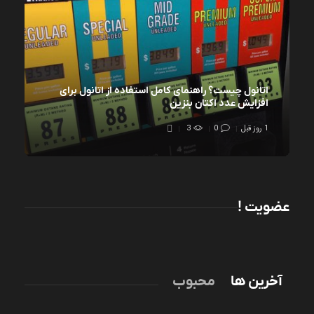
اتانول چیست؟ راهنمای کامل استفاده از اتانول برای
افزایش عدد اکتان بنزین
1 روز قبل
0
3
عضویت !
آخرین ها
محبوب