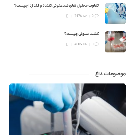
تفاوت محلول های ضدعفونی کننده و گند زدا چیست؟
7476
0
کشت سلولی چیست؟
4605
0
موضوعات داغ