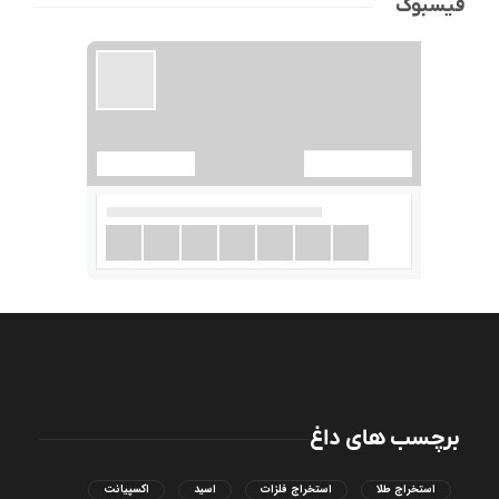
فیسبوک
برچسب های داغ
استخراج طلا
استخراج فلزات
اسید
اکسپیانت