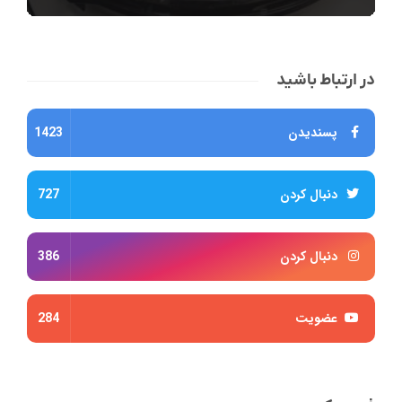
در ارتباط باشید
پسندیدن
1423
دنبال کردن
727
دنبال کردن
386
عضویت
284