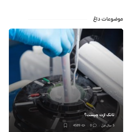
موضوعات داغ
تانک ازت چیست؟
5 سال قبل
0
4589