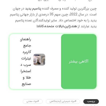
چین بزرگترین تولید کننده و مصرف کننده
پتاسیم یدید
در جهان
است. در سال 2022، چین سهم 35 درصدی از بازار جهانی پتاسیم
یدید را به خود اختصاص داد. سایر تولیدکنندگان عمده پتاسیم
یدید عبارتند از:
هند،
ژاپن،
ایالات متحده،
کانادا
راهنمای
جامع
کاربرد
کاربرد
بوراکس
نیترات
استخرا
آگاهی بیشتر
سرب در
طلا و
استخراج
فلزات
طلا و
گران‌بها
صنایع
برچسب
#مواد شیمیایی آزمایشگاهی
#مواد معدنی