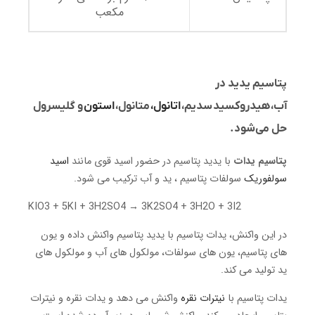
مکعب
پتاسیم یدید در
آب، هیدروکسید سدیم،
اتانول،
متانول،
استون
و گلیسرول
حل می‌شود.
پتاسیم یدات
با یدید پتاسیم در حضور اسید قوی مانند
اسید
سولفوریک
سولفات پتاسیم ، ید و آب ترکیب می شود.
KIO3 + 5KI + 3H2SO4 → 3K2SO4 + 3H2O + 3I2
در این واکنش، یدات پتاسیم با یدید پتاسیم واکنش داده و یون
های پتاسیم، یون های سولفات، مولکول های آب و مولکول های
ید تولید می کند.
یدات پتاسیم با
نیترات نقره
واکنش می دهد و یدات نقره و نیترات