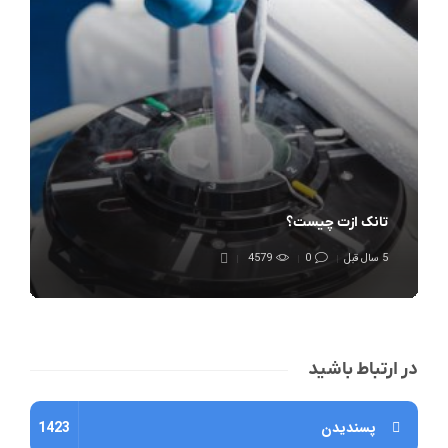
تانک ازت چیست؟
5 سال قبل
0
4579
در ارتباط باشید
پسندیدن
1423