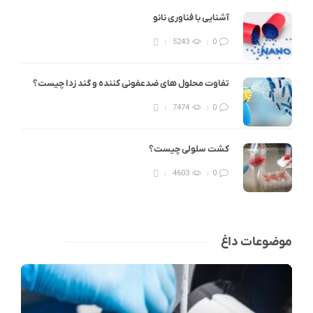
آشنایی با فناوری نانو
5243
0
تفاوت محلول های ضدعفونی کننده و گند زدا چیست؟
7474
0
کشت سلولی چیست؟
4603
0
موضوعات داغ