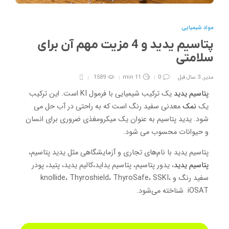
مواد شیمیایی
پتاسیم یدید و 4 مزیت مهم آن برای
سلامتی
مدیر
,
3 سال قبل
0
11 min
1589
پتاسیم یدید
یک ترکیب شیمیایی با فرمول KI است. این ترکیب
یک
نمک
معدنی سفید رنگ است که به راحتی در آب حل می
شود. یدید پتاسیم به عنوان یک میکرومغذی ضروری برای انسان
و حیوانات محسوب می شود.
پتاسیم یدید با نام‌های تجاری و آزمایشگاهی مثل یدید پتاسیم،
پتاسیم یدید
، یدور پتاسیم، پتاسیم یداید،کالیم یدید، پتید، پودر
سفید رنگ و knollide، Thyroshield، ThyroSafe، SSKI،
iOSAT شناخته می‌شود.