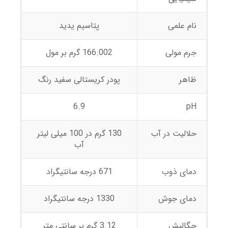
نام علمی
پتاسیم یدید
جرم مولی
166.002 گرم بر مول
ظاهر
پودر کریستالی سفید رنگ
6.9
pH
حلالیت در آب
130 گرم در 100 میلی لیتر
آب
دمای ذوب
671 درجه سانتیگراد
دمای جوش
1330 درجه سانتیگراد
چگالیش
3.12 گرم بر سانتی متر