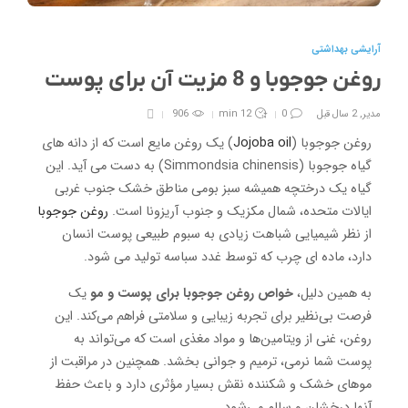
آرایشی بهداشتی
روغن جوجوبا و 8 مزیت آن برای پوست
مدیر
,
2 سال قبل
0
12 min
906
روغن جوجوبا (
Jojoba oil
) یک روغن مایع است که از دانه های
گیاه جوجوبا (Simmondsia chinensis) به دست می آید. این
گیاه یک درختچه همیشه سبز بومی مناطق خشک جنوب غربی
ایالات متحده، شمال مکزیک و جنوب آریزونا است.
روغن جوجوبا
از نظر شیمیایی شباهت زیادی به سبوم طبیعی پوست انسان
دارد، ماده ای چرب که توسط غدد سباسه تولید می شود.
به همین دلیل،
خواص روغن جوجوبا برای پوست و مو
یک
فرصت بی‌نظیر برای تجربه زیبایی و سلامتی فراهم می‌کند. این
روغن، غنی از ویتامین‌ها و مواد مغذی است که می‌تواند به
پوست شما نرمی، ترمیم و جوانی بخشد. همچنین در مراقبت از
موهای خشک و شکننده نقش بسیار مؤثری دارد و باعث حفظ
آنها درخشان و سالم می‌شود.