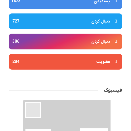
پسندیدن
1423
دنبال کردن
727
دنبال کردن
386
عضویت
284
فیسبوک