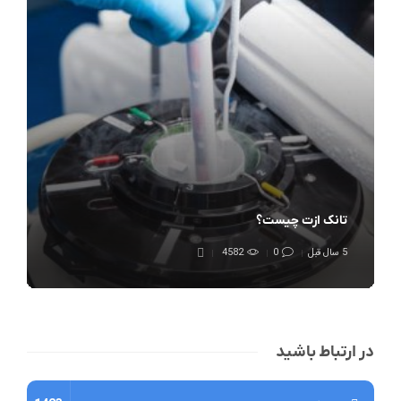
تانک ازت چیست؟
5 سال قبل
0
4582
در ارتباط باشید