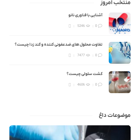
منتخب امروز
آشنایی با فناوری نانو
5246
0
تفاوت محلول های ضدعفونی کننده و گند زدا چیست؟
7477
0
کشت سلولی چیست؟
4606
0
موضوعات داغ