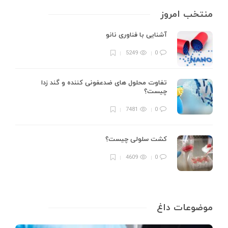
منتخب امروز
آشنایی با فناوری نانو
5249
0
تفاوت محلول های ضدعفونی کننده و گند زدا
چیست؟
7481
0
کشت سلولی چیست؟
4609
0
موضوعات داغ