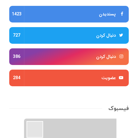
پسندیدن
1423
دنبال کردن
727
دنبال کردن
386
عضویت
284
فیسبوک