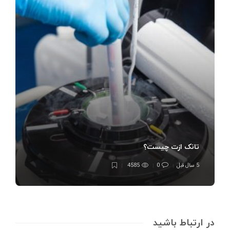
تانک ازت چیست؟
5 سال قبل
0
4585
در ارتباط باشید