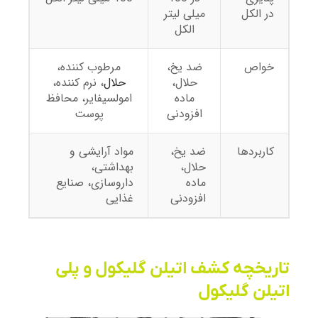
در الکل
میلی لیتر
الکل
خواص
ضد یخ،
مرطوب کننده،
حلال،
حلال
، نرم کننده،
ماده
امولسیفایر، محافظ
افزودنی
پوست
کاربردها
ضد یخ،
مواد آرایشی و
حلال،
بهداشتی،
ماده
داروسازی، صنایع
افزودنی
غذایی
تاریخچه کشف اتیلن گلیکول و پلی
اتیلن گلیکول