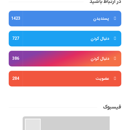
در ارتباط باشید
پسندیدن
1423
دنبال کردن
727
دنبال کردن
386
عضویت
284
فیسبوک