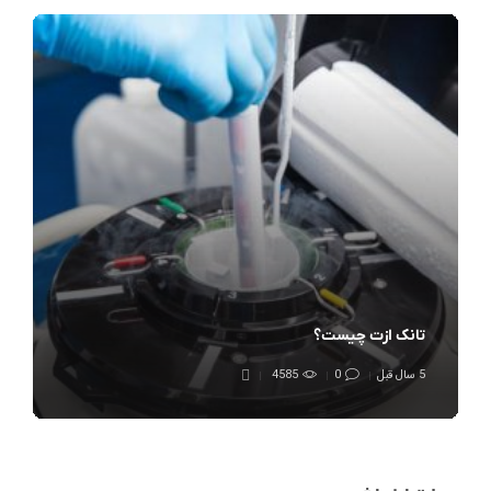
تانک ازت چیست؟
5 سال قبل
0
4585