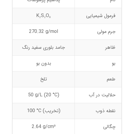
فرمول شیمیایی
K₂S₂O₈
جرم مولی
270.32 g/mol
ظاهر
جامد بلوری سفید رنگ
بو
بدون بو
طعم
تلخ
حلالیت در آب
50 g/L (20 °C)
نقطه ذوب
100 °C (تخریب)
چگالی
2.64 g/cm³