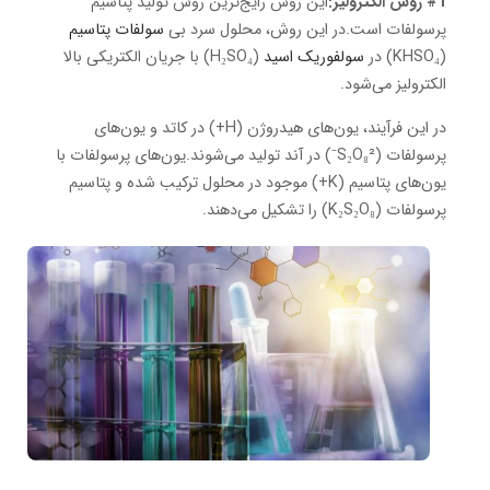
#1 روش الکترولیز:
این روش رایج‌ترین روش تولید پتاسیم
پرسولفات است.در این روش، محلول سرد بی
سولفات پتاسیم
(KHSO₄) در
سولفوریک اسید
(H₂SO₄) با جریان الکتریکی بالا
الکترولیز می‌شود.
در این فرآیند، یون‌های هیدروژن (H+) در کاتد و یون‌های
پرسولفات (S₂O₈²⁻) در آند تولید می‌شوند.یون‌های پرسولفات با
یون‌های پتاسیم (K+) موجود در محلول ترکیب شده و پتاسیم
پرسولفات (K₂S₂O₈) را تشکیل می‌دهند.