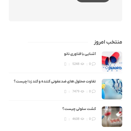
منتخب امروز
آشنایی با فناوری نانو
5248
0
تفاوت محلول های ضدعفونی کننده و گند زدا چیست؟
7479
0
کشت سلولی چیست؟
4608
0