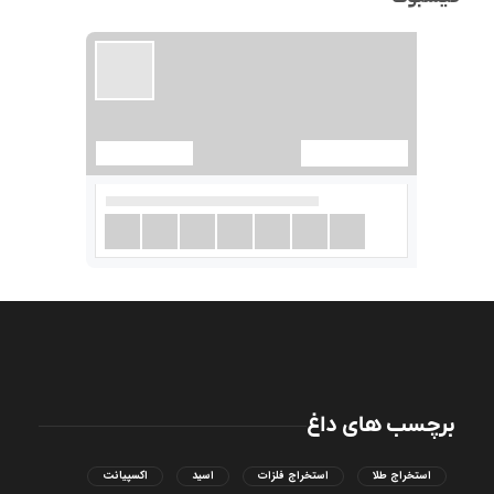
برچسب های داغ
استخراج طلا
استخراج فلزات
اسید
اکسپیانت