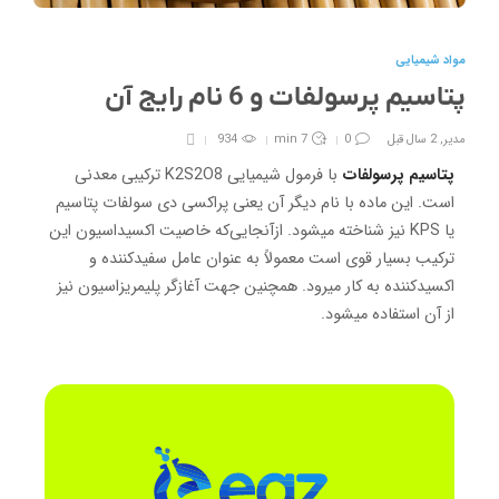
مواد شیمیایی
پتاسیم پرسولفات و 6 نام رایج آن
مدیر
,
2 سال قبل
0
7 min
934
پتاسیم پرسولفات
با فرمول شیمیایی K2S2O8 ترکیبی معدنی
است. این ماده با نام دیگر آن یعنی پراکسی دی سولفات پتاسیم
یا KPS نیز شناخته می‎شود. ازآنجایی‌که خاصیت اکسیداسیون این
ترکیب بسیار قوی است معمولاً به ‎عنوان عامل سفیدکننده و
اکسیدکننده به کار می‎رود. همچنین جهت آغازگر پلیمریزاسیون نیز
از آن استفاده می‎شود.