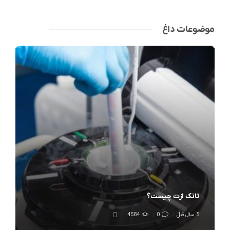
موضوعات داغ
تانک ازت چیست؟
5 سال قبل
0
4584