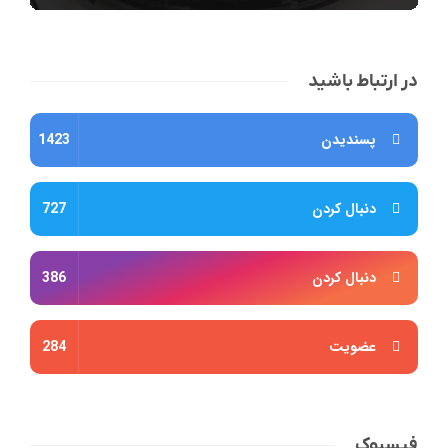
در ارتباط باشید
پسندیدن
1423
دنبال کردن
727
دنبال کردن
386
عضویت
284
فیسبوک