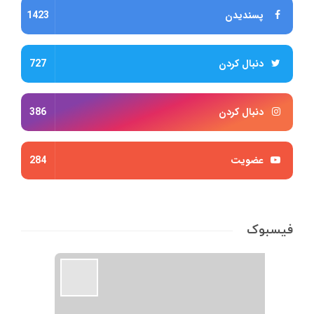
پسندیدن
1423
دنبال کردن
727
دنبال کردن
386
عضویت
284
فیسبوک