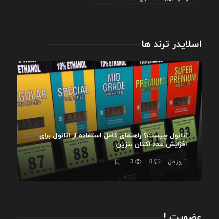
اسلایدر ترند ها
اتانول چیست؟ راهنمای کامل استفاده از اتانول برای
افزایش عدد اکتان بنزین
1 روز قبل
0
3
عضویت !