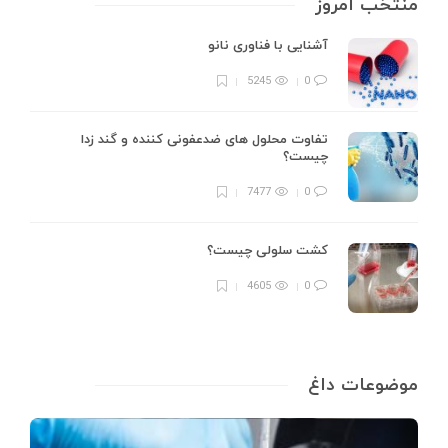
منتخب امروز
آشنایی با فناوری نانو
5245
0
تفاوت محلول های ضدعفونی کننده و گند زدا
چیست؟
7477
0
کشت سلولی چیست؟
4605
0
موضوعات داغ