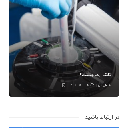
تانک ازت چیست؟
5 سال قبل
0
4581
در ارتباط باشید