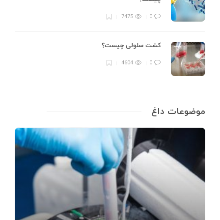
7475
0
کشت سلولی چیست؟
4604
0
موضوعات داغ