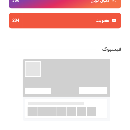
دنبال کردن
386
عضویت
284
فیسبوک