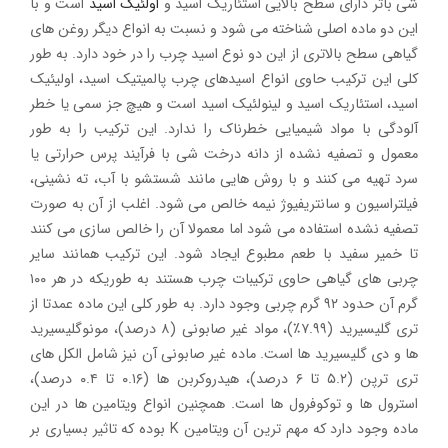
شی باتر دارای سطح بالایی استئاریک اسید و
اولئيک اسید
است و با
این دو ماده اصلی شناخته می شود و نسبت به انواع دیگر روغن های
گیاهی سطح بالاتری از این دو نوع اسید چرب را در خود دارد. به طور
کلی این ترکیب حاوی انواع اسیدهای چرب پالمیتیک اسید، اولیئیک
اسید، استئاریک اسید و لینولئیک اسید است و هیچ جز سمی یا خطر
آلودگی با مواد شیمیایی خطرناک را ندارد. این ترکیب را به طور
معمول و تصفیه نشده از دانه درخت شی با فرآیند پرس حرارتی یا
سرد تهیه می کنند و با روش هایی مانند شستشو با آب، ته نشینی،
فیلتراسیون و سانتریفیوژ نیمه خالص می شود. اغلب از آن به صورت
تصفیه نشده استفاده می شود اما معمولا آن را خالص سازی می کنند
تا خمیر سفید با طعم مطبوع ایجاد شود. این ترکیب همانند سایر
چربی های گیاهی حاوی ترکیبات چرب هستند به طوریکه در هر ۱۰۰
گرم آن حدود ۹۲ گرم چربی وجود دارد. به طور کلی این ماده عمدتا از
تری گلیسیرید (۷.۹۹٪)، مواد غیر صابونی (۸ درصد)، مونوگلیسیرید
ها و دی گلیسیرید ها است. ماده غیر صابونی آن نیز شامل الکل های
تری ترپن (۵.۲ تا ۶ درصد)، هیدروکربن ها (۰.۱۶ تا ۰.۴ درصد)،
استرول ها و توکوفرول ها است. همچنین انواع ویتامین ها در این
ماده وجود دارد که مهم ترین آن ویتامین K بوده که تاثیر بسیاری بر