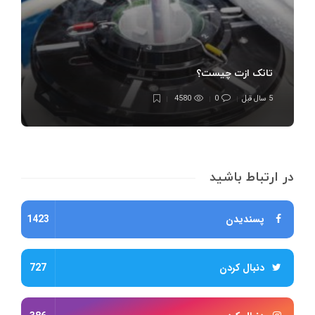
تانک ازت چیست؟
5 سال قبل
0
4580
در ارتباط باشید
پسندیدن
1423
دنبال کردن
727