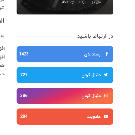
5 سال قبل
0
4580
شو
ال
به 
در ارتباط باشید
افز
پسندیدن
1423
افز
هدا
حیو
دنبال کردن
727
دنبال کردن
386
عضویت
284