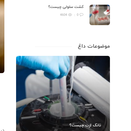
کشت سلولی چیست؟
4604
0
موضوعات داغ
تانک ازت چیست؟
در