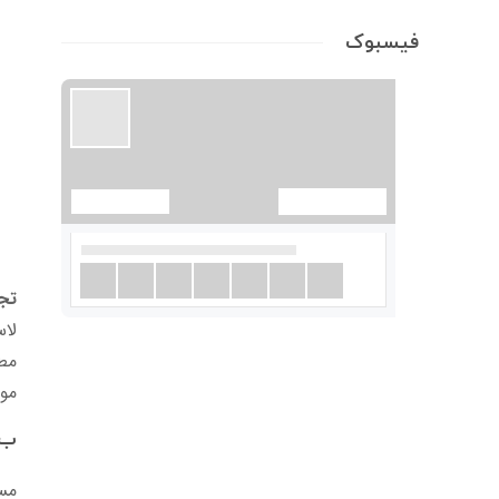
فیسبوک
تجو
مو
ب.
مسی