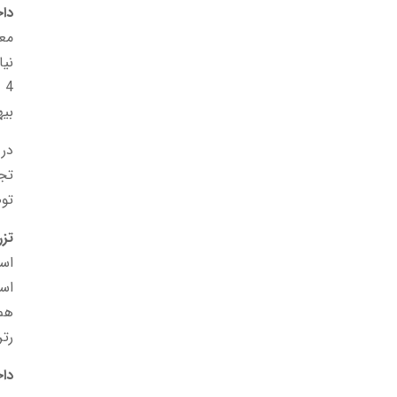
داخل و
معم
4
بی
توص
تزر
است
است
هم 
رتر
داخ