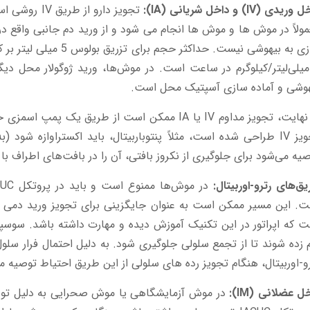
ریدی (IV) و داخل شریانی (IA):
تجویز دارو ا
ولاً در موش ها و موش ها انجام می شود و از ورید دم جانبی واقع د
نیازی به بیهوشی نیست. حدا
 میلی‌لیتر/کیلوگرم در ساعت است. در موش‌ها، ورید ژوگولار محل دی
هوشی و آماده سازی آسپتیک محل است.
در نهایت، تجویز مداوم IV یا IA ممکن است از طریق 
تجویز IV طراحی شده است، مثلاً پنتوباربیتال، باید اکستراوازه شو
یه می‌شود برای جلوگیری از نکروز بافتی، آن را در بافت‌های اطراف با تجویز سالین 0.9 درصد 
یق‌های رترو-اوربیتال:
. این مسیر ممکن است به عنوان جایگزینی برای تجویز ورید دمی مو
 که اپراتور در این تکنیک آموزش دیده و مهارت داشته باشد. سوسپان
زده شوند تا از تجمع سلولی جلوگیری شود. به دلیل احتمال فرار سلول
و-اوربیتال، هنگام تجویز رده های سلولی از این طریق احتیاط توصیه 
ل عضلانی (IM):
در موش آزمایشگاهی یا موش صحرایی به دلیل توده