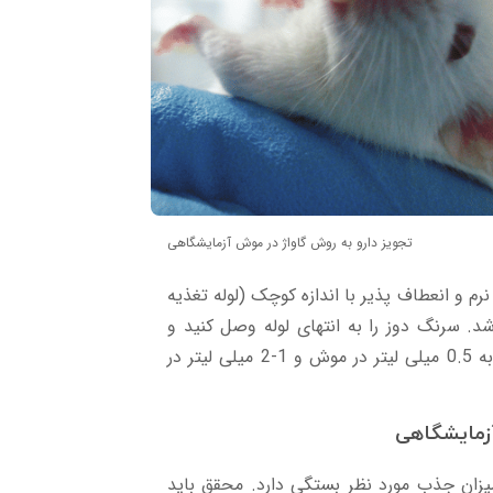
تجویز دارو به روش گاواژ در موش آزمایشگاهی
رم و انعطاف پذیر با اندازه کوچک (لوله تغذیه
د صاف/گرد باشد. سرنگ دوز را به انتهای لوله وصل کنید و
مطمئن شوید که تمام حباب های هوا از بین رفته است. حجم تزریق را به 0.5 میلی لیتر در موش و 1-2 میلی لیتر در
زمایشگاهی
میزان جذب مورد نظر بستگی دارد. محقق باید