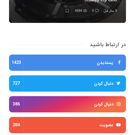
تانک ازت چیست؟
5 سال قبل
0
4584
در ارتباط باشید
پسندیدن
1423
دنبال کردن
727
دنبال کردن
386
عضویت
284