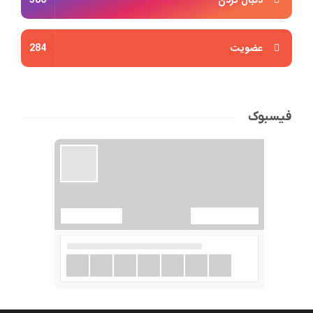
دنبال کردن
386
عضویت
284
فیسبوک