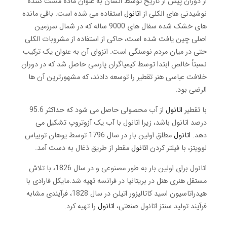
از دوران پیش از تاریخ توسط انسان به عنوان ماده مست کننده
نوشیدنی های الکلی از
اتانول
استفاده می شده است. باقی مانده
های خشک شده سفال های 9000 ساله که در شمال سرزمین
اصلی چین یافت شده است، حاکی از استفاده از مشروبات الکلی
حتی در میان مردم نوسنگی است. انزوای آن به عنوان یک ترکیب
نسبتاً خالص ابتدا توسط کیمیاگران پارسی حاصل شد که در دوران
خلافت عباسی هنر تقطیر را توسعه دادند، که مشهورترین آن ها
الرضی بود.
با تقطیر
اتانول
از آب محصولی حاصل می شود که حداکثر 95.6
درصد اتانول باشد، زیرا اتانول با آب یک آزوتروپ تشکیل می
دهد.
اتانول
مطلق اولین بار در سال 1796 توسط یوهان توبیاس
لوویتز، با فیلتر کردن
اتانول
مقطر از طریق ذغال به دست آمد.
اتانول برای اولین بار به طور مصنوعی و در سال 1826، با تلاش
مستقل هنری هنل در بریتانیا در فرانسه تهیه شد.مایکل فارادی با
هیدراتاسیون اسید کاتالیزور اتیلن در سال 1828، فرآیندی مشابه
فرآیند تولید سنتز اتانول صنعتی،
اتانول
را تهیه کرد.