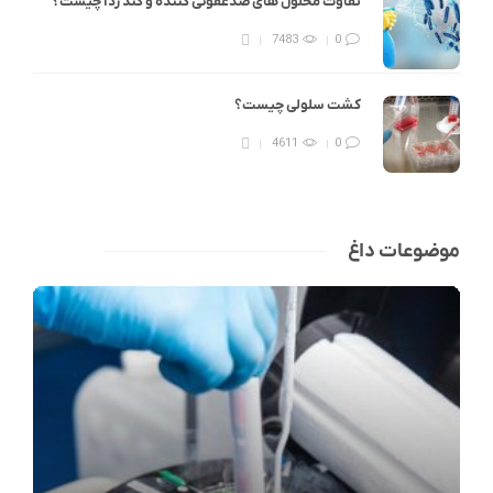
تفاوت محلول های ضدعفونی کننده و گند زدا چیست؟
7483
0
کشت سلولی چیست؟
4611
0
موضوعات داغ