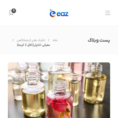
0
پست وبلاگ
خانه
تکنیک های آزمایشگاهی
معرفی اتانول(الکل 2 کربنه)