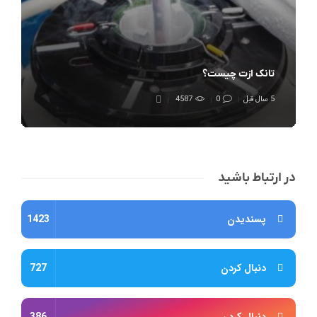
تانک ازت چیست؟
5 سال قبل
0
4587
در ارتباط باشید
پسندیدن
1423
دنبال کردن
727