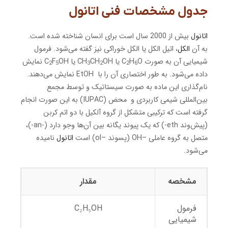
جدول مشخصات فنی اتانول
اتانول
بیش از 2000 سال است برای انسان شناخته شده است.
به آن
الکل
، اتیل الکل یا الکل خوراکی نیز گفته می‌شود. فرمول
شیمیایی آن به صورت C­
O یا CH
H
OH یا C
CH
F
OH نمایش
2
5
3
2
2
6
داده می‌شود. به طور اختصاری آن را با EtOH نمایش می‌دهند.
نام‌گذاری این ماده به صورت سیستاتیک و توسط مجمع
بین‌المللی شیمی کاربردی و محض (IUPAC) به این صورت انجام
گرفته است که ترکیبی متشکل از گروه آلکیل با دو اتم کربن
(پیش‌وند eth-) که یک پیوند یگانه بین آن‌ها وجو دارد (-an-)،
متصل به گروه عاملی –OH (پسوند –ol) است
اتانول
نامیده
می‌شود.
مشخصه
مقدار
فرمول
C₂H₅OH
شیمیایی