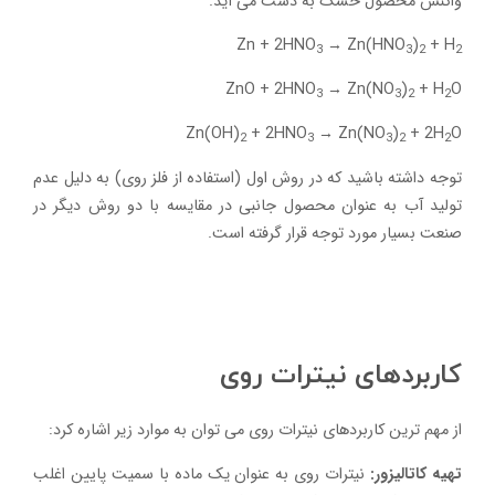
واکنش محصول خشک به دست می آید.
Zn + 2HNO
→ Zn(HNO
)
+ H
3
3
2
2
ZnO + 2HNO
→ Zn(NO
)
+ H
O
3
3
2
2
Zn(OH)
+ 2HNO
→ Zn(NO
)
+ 2H
O
2
3
3
2
2
توجه داشته باشید که در روش اول (استفاده از فلز روی) به دلیل عدم
تولید آب به عنوان محصول جانبی در مقایسه با دو روش دیگر در
صنعت بسیار مورد توجه قرار گرفته است.
کاربردهای نیترات روی
از مهم ترین کاربردهای نیترات روی می توان به موارد زیر اشاره کرد:
تهیه کاتالیزور:
نیترات روی به عنوان یک ماده با سمیت پایین اغلب