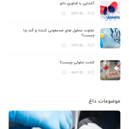
آشنایی با فناوری نانو
5247
0
تفاوت محلول های ضدعفونی کننده و گند زدا
چیست؟
7479
0
کشت سلولی چیست؟
4607
0
موضوعات داغ