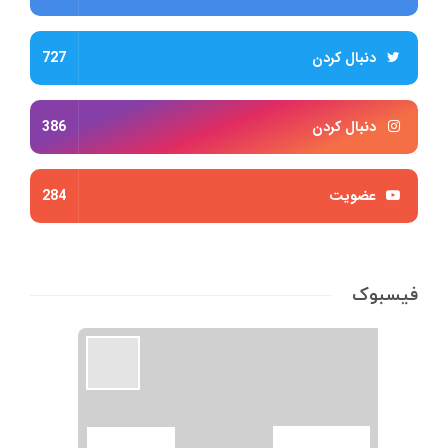
دنبال کردن
727
دنبال کردن
386
عضویت
284
فیسبوک