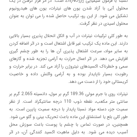
نسبتا با فرمول شیمیایی Zn(NO
)
است. در اثر قرار گرفتن در یک
3
2
محلول آبی با آزاد شدن یون های نیترات، یون های هیدرونیوم
تشکیل می شود. از این رو، ترکیب حاصل شده را می توان به عنوان
محلول اسیدی در نظر گرفت.
به طور کلی ترکیبات نیترات در آب و الکل انحلال پذیری بسیار بالایی
دارند. این ماده یک ترکیب غیر قابل اشتعال است و در اثر اضافه کردن
به سایر مواد، سرعت اشتعال پذیری آن ها را به طور چشم گیری
افزایش می دهد. در اثر اعمال حرارت به آرامی تجزیه شده و گازهای
سمی و خطرناک اکسیدهای نیتروژن را آزاد می کند. در برابر حرارت و
رطوبت بسیار ناپایدار بوده و به آرامی واکنش داده و خاصیت
کریستالی خود را از دست می دهد.
نیترات روی با جرم مولی 189.36 گرم بر مول، دانسیته 2.065 گرم بر
سانتی متر مکعب، نقطه ذوب 110 درجه سانتیگراد است. از نظر
سمیت جزء دسته مواد نسبتا پایدار با درجه سمیت پایین است. به
طور کلی بلع یا استنشاق این ماده باعث تحریک بینی و گلو می شود.
همچنین، در صورت تماس با چشم یا پوست باعث سوزش محل
آسیب دیده می شود. به دلیل ماهیت اکسید کنندگی آن، در اثر