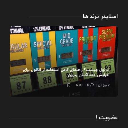
اسلایدر ترند ها
اتانول چیست؟ راهنمای کامل استفاده از اتانول برای
افزایش عدد اکتان بنزین
2 روز قبل
0
5
عضویت !