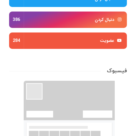
دنبال کردن
386
عضویت
284
فیسبوک