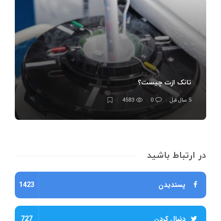
تانک ازت چیست؟
5 سال قبل
0
4583
در ارتباط باشید
پسندیدن
1423
دنبال کردن
727