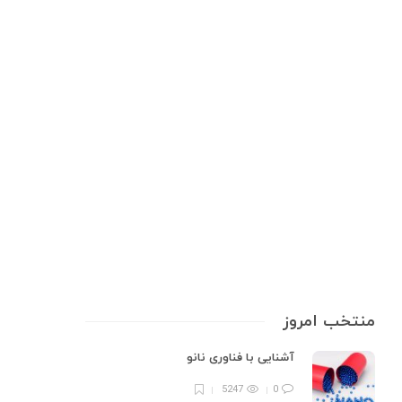
اطلاعات پزشکی
معرفی گوشی پزشکی و 3 قسمت
اصلی آن
گوشی پزشکی(استتوسکوپ) ابزاری است که برای گوش دادن به صداهای بدن، به
ویژه قلب، ریه ها و روده استفاده می شود. این وسیله یک ابزار تشخیصی
ارزشمند است که می تواند برای تشخیص طیف وسیعی از بیماری ها کمک
کند.بکارگیری آن آسان است و توسط…
10 min
0
منتخب امروز
آشنایی با فناوری نانو
5247
0