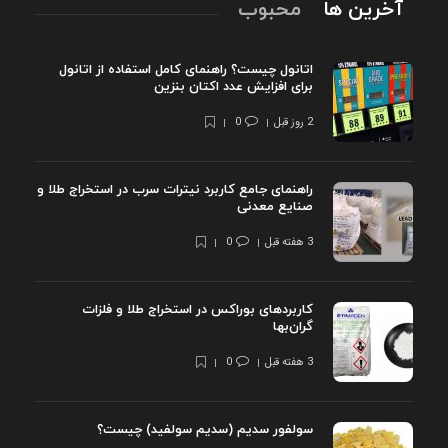
آخرین ها
محبوب
اتانول چیست؟ راهنمای کامل استفاده از اتانول
برای افزایش عدد اکتان بنزین
2 روز قبل
0
راهنمای جامع کاربرد نیترات سرب در استخراج طلا و
صنایع معدنی
3 هفته قبل
0
کاربردهای بوراکس در استخراج طلا و فلزات
گران‌بها
3 هفته قبل
0
سولفور سدیم (سدیم سولفید) چیست؟