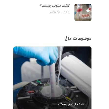
کشت سلولی چیست؟
4606
0
موضوعات داغ
تانک ازت چیست؟