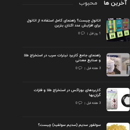
آخرین ها
محبوب
اتانول چیست؟ راهنمای کامل استفاده از اتانول
برای افزایش عدد اکتان بنزین
1 روز قبل
0
راهنمای جامع کاربرد نیترات سرب در استخراج طلا
و صنایع معدنی
3 هفته قبل
0
کاربردهای بوراکس در استخراج طلا و فلزات
گران‌بها
3 هفته قبل
0
سولفور سدیم (سدیم سولفید) چیست؟