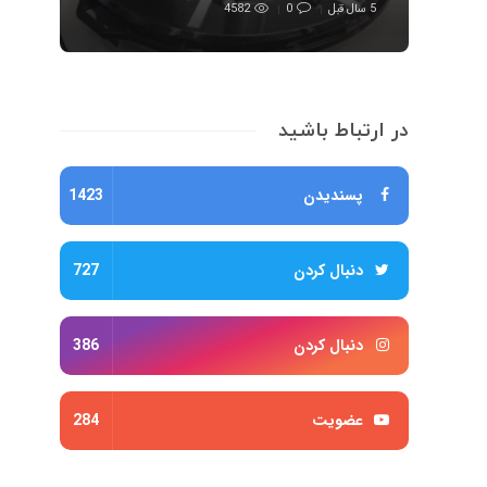
5 سال قبل
0
4582
در ارتباط باشید
پسندیدن
1423
دنبال کردن
727
دنبال کردن
386
عضویت
284