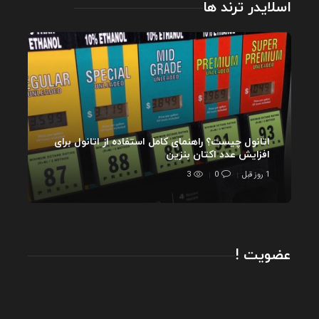
اسلایدر ترند ها
اتانول چیست؟ راهنمای کامل استفاده از اتانول برای
افزایش عدد اکتان بنزین
1 روز قبل
0
3
عضویت !