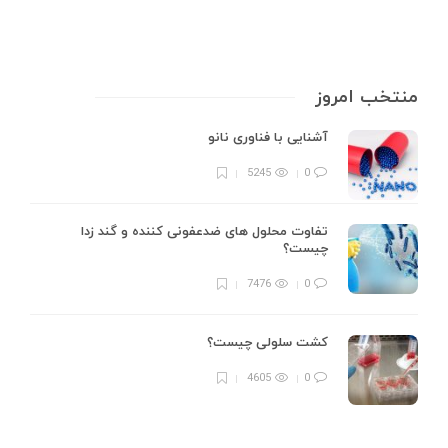
منتخب امروز
آشنایی با فناوری نانو
5245
0
تفاوت محلول های ضدعفونی کننده و گند زدا
چیست؟
7476
0
کشت سلولی چیست؟
4605
0