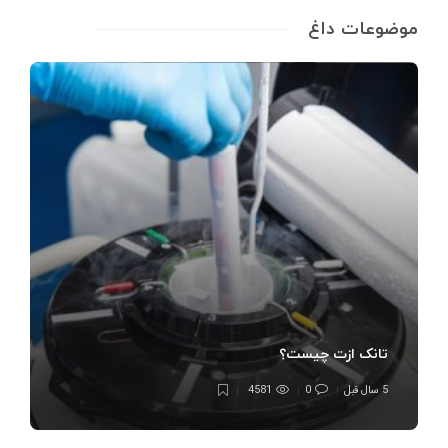
موضوعات داغ
تانک ازت چیست؟
5 سال قبل
0
4581