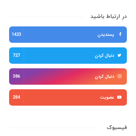
در ارتباط باشید
پسندیدن
1423
دنبال کردن
727
دنبال کردن
386
عضویت
284
فیسبوک