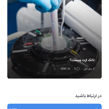
تانک ازت چیست؟
5 سال قبل
0
4580
در ارتباط باشید