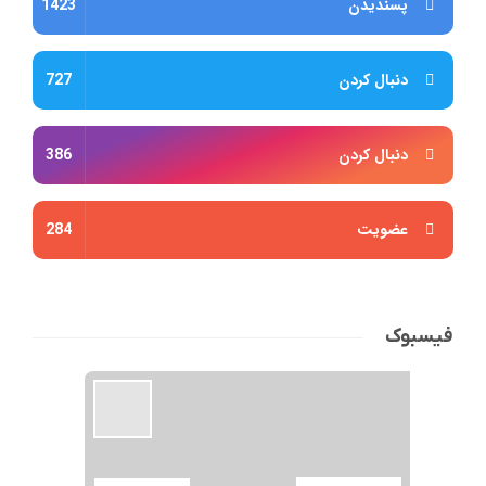
پسندیدن
1423
دنبال کردن
727
دنبال کردن
386
عضویت
284
فیسبوک