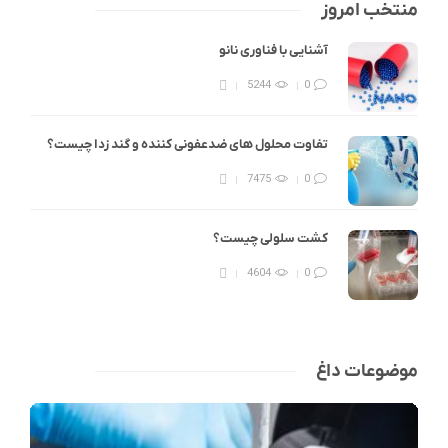
منتخب امروز
آشنایی با فناوری نانو
5244
0
تفاوت محلول های ضدعفونی کننده و گند زدا چیست؟
7475
0
کشت سلولی چیست؟
4604
0
موضوعات داغ