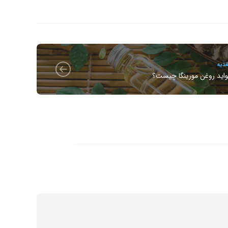
ذیه
واید روغن مورینگا چیست؟