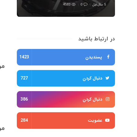
5 سال قبل
0
4583
در ارتباط باشید
پسندیدن
1423
مر
دنبال کردن
727
دنبال کردن
386
عضویت
284
مر