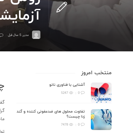
آزمایش
مدیر
,
5 سال قبل
منتخب امروز
چر
آشنایی با فناوری نانو
5247
0
گف
گرا
تفاوت محلول های ضدعفونی کننده و گند
زدا چیست؟
مان
7478
0
تول