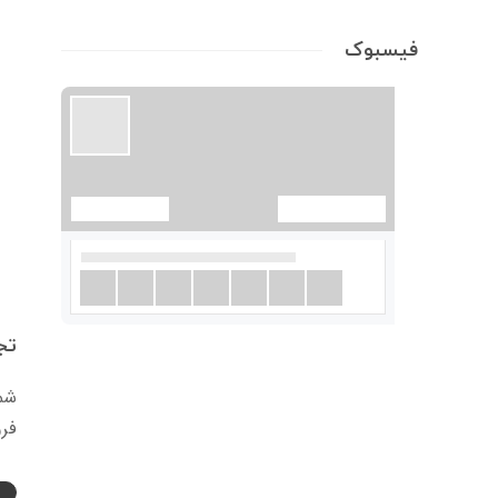
فیسبوک
تج
شما
فرو