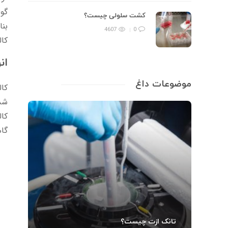
گوا
کشت سلولی چیست؟
بنا
4607
0
کال
ان
موضوعات داغ
کال
شده
کال
گاه
تانک ازت چیست؟