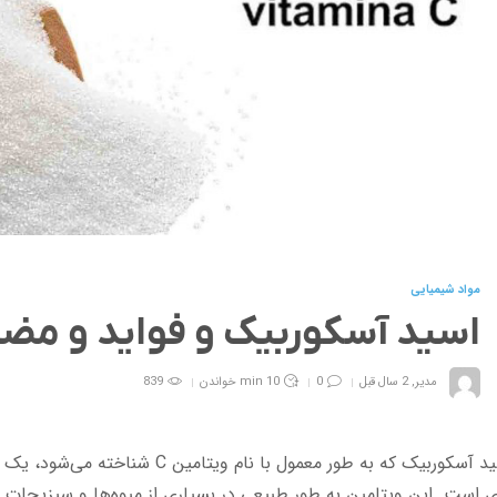
مواد شیمیایی
اسید آسکوربیک و فواید و مضر
مدیر
,
2 سال قبل
0
10 min
خواندن
839
 آسکوربیک که به طور معمول با نام ویتامین C شناخته می‌شود، یک ترکیب
 است. این ویتامین به طور طبیعی در بسیاری از میوه‌ها و سبزیجا