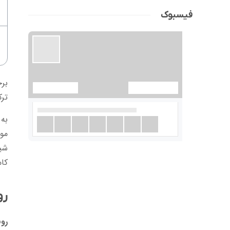
فیسبوک
برخ
تر
به 
شیم
کا
رو
روش