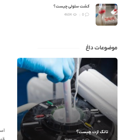
کشت سلولی چیست؟
4604
0
موضوعات داغ
اسید
تانک ازت چیست؟
قوی