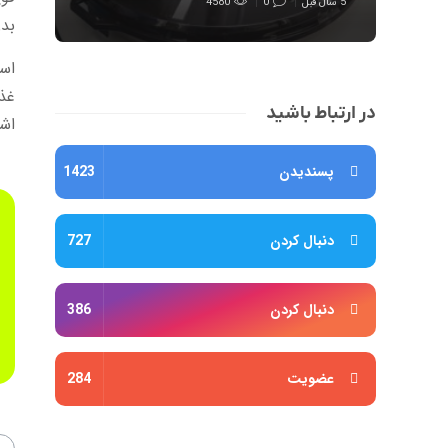
5 سال قبل
0
4580
بدن
غذا
در ارتباط باشید
اشا
پسندیدن
1423
دنبال کردن
727
دنبال کردن
386
عضویت
284