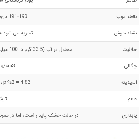
ظاهر
پودر کریستالی سف
نقطه ذوب
191-193 درجه سانتیگراد
نقطه جوش
تجزیه می شود ق
حلالیت
محلول در آب (33.5 گرم در 100 میلی لیتر در دمای 20 درجه سانتیگراد)
چگالی
 g/cm3
اسیدیته
، pKa2 = 4.82
طعم
ترش
پایداری
در حالت خشک پایدار است، اما در معرض