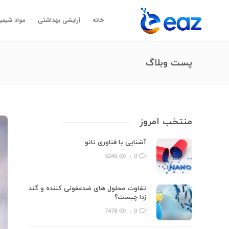
خانه
آرایشی بهداشتی
مواد شیمی
پست وبلاگ
منتخب امروز
آشنایی با فناوری نانو
5246
0
تفاوت محلول های ضدعفونی کننده و گند
زدا چیست؟
7478
0