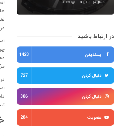
اسا
5 سال قبل
0
4583
ها
غنی
دری
در ارتباط باشید
اسا
چیز
پسندیدن
1423
دهد
مرگ
دنبال کردن
727
در 
است
دا
دنبال کردن
386
تبد
خو
عضویت
284