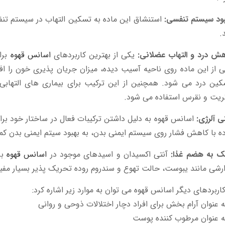
بود سیستم تنفسی:
استنشاق این ماده به تسکین التهاب در سیستم تن
.
ش درد و التهاب عضلانی:
یکی از بهترین کاربردهای
اسانس قهوه
برا
 از این ماده روی ناحیه آسیب دیده، میزان جریان پذیری خون را افز
ین درد می شود. همچنین از این ترکیب برای بیماری های التهابی،
ریت و نقرس استفاده می شود.
ی آلرژی:
اسانس قهوه به دلیل داشتن ترکیبات فعال در ساختار خود برا
ه با کاهش فشار روی سیستم ایمنی بدن، به بهبود سیتم ایمنی بدن ک
ک به هضم غذا:
آنتی اکسیدان و اسیدهای موجود در
اسانس قهوه
بر
رشی مانند یبوست، حالت تهوع و سندروم روده تحریک پذیر بسیار مفی
کاربردهای دیگر اسانس قهوه می توان به موارد زیر اشاره کرد:
ه عنوان آرام بخش برای افراد دچار اختلالات ذوحی و روانی
ه عنوان مرطوب کننده پوست