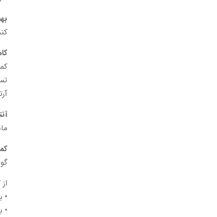
به
کند
کاه
کمی
تسک
آرت
آنت
ماد
کم
گوا
از 
• ب
• ب