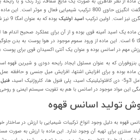
 ماده از نظر ظاهری به صورت یک مایع شفاف، زرد رنگ و با رایحه
شگفت انگیزی حاوی 800 ترکیب شیمیایی فعال و موثر است. 
ری نیز است. اولین ترکیب
اسید اولئیک
بوده که به عنوان امگا 9 نیز شناخته می شود.
 ماده یک اسید آمینه قوی بوده و از آن برای عملکرد صحیح اندام ها 
امگا 6 است. این ماده از ورود سموم موجود در هوا پوست به بدن جلو
رزش مهم در اسانس بوده و عنوان یک آنتی اکسیدان قوی برای پوست ع
بنزوفوران که به عنوان مسئول ایجاد رایحه دودی و شیرین قهوه اس
 ماده بوده و برای افزایش اشتها، افزایش میل جنسی و حافظه عمل می 
نیک اسید، پلی فنول ها، کلروژنیک اسید،
فنیل 
ی این مواد موجود در اسانس با هم به تقویت سیستم ایمنی و روحی
وش تولید اسانس قهوه
نس قهوه به دلیل وجود انواع ترکیبات شیمیایی با ارزش در ساختار 
یند سنتزی برای تهیه آن وجود ندارد. این ماده با ارزش به صورت مستق
 ترکیب از طریق تقطیر به روش پرس سرد تهیه می شود. در این روش 