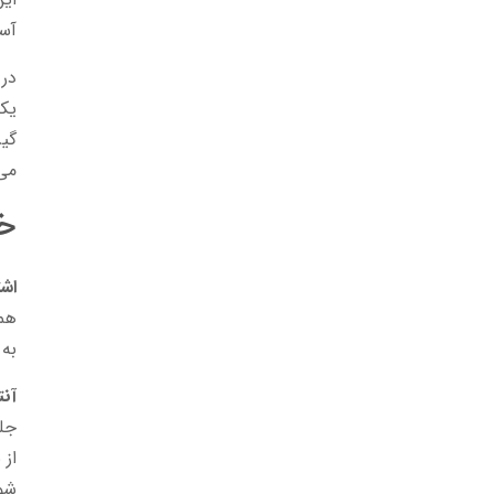
آسی
در 
گیر
می
خ
اشت
همچ
به 
آنت
جلو
از 
شو