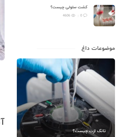
کشت سلولی چیست؟
4606
0
موضوعات داغ
آش
تانک ازت چیست؟