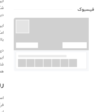
این
فیسبوک
دیگ
این
باا
دی 
این
شامل 3و5- دی کافئوئیلی
همگ
ر
اسا
فرآ
این