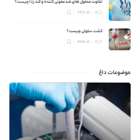
تفاوت محلول های ضدعفونی کننده و گند زدا چیست؟
7475
0
کشت سلولی چیست؟
4604
0
موضوعات داغ