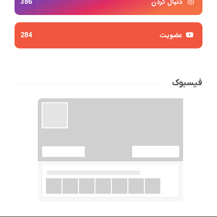
دنبال کردن
386
عضویت
284
فیسبوک