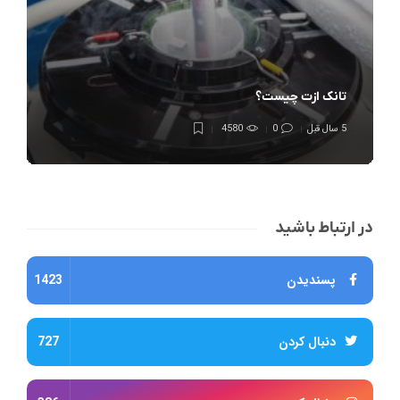
تانک ازت چیست؟
5 سال قبل
0
4580
در ارتباط باشید
پسندیدن
1423
دنبال کردن
727