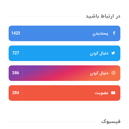
در ارتباط باشید
پسندیدن
1423
دنبال کردن
727
دنبال کردن
386
عضویت
284
فیسبوک