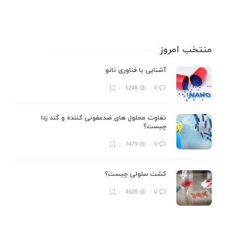
منتخب امروز
آشنایی با فناوری نانو
5248
0
تفاوت محلول های ضدعفونی کننده و گند زدا
چیست؟
7479
0
کشت سلولی چیست؟
4608
0