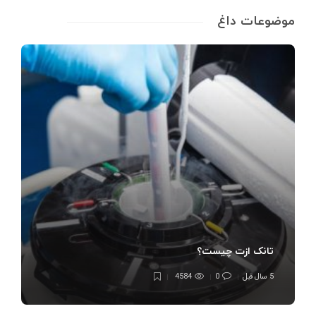
موضوعات داغ
تانک ازت چیست؟
5 سال قبل
0
4584