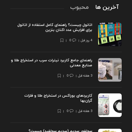
آخرین ها
محبوب
اتانول چیست؟ راهنمای کامل استفاده از اتانول
برای افزایش عدد اکتان بنزین
4 روز قبل
0
راهنمای جامع کاربرد نیترات سرب در استخراج طلا و
صنایع معدنی
3 هفته قبل
0
کاربردهای بوراکس در استخراج طلا و فلزات
گران‌بها
3 هفته قبل
0
سولفور سدیم (سدیم سولفید) چیست؟