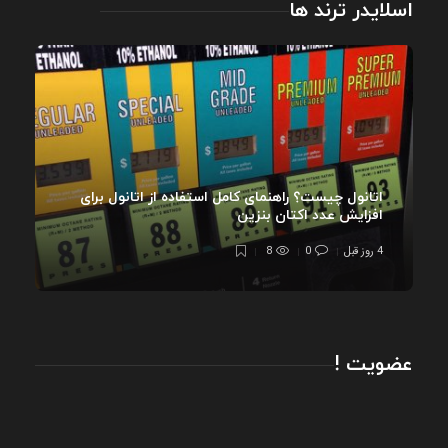
اسلایدر ترند ها
اتانول چیست؟ راهنمای کامل استفاده از اتانول برای
افزایش عدد اکتان بنزین
4 روز قبل
0
8
عضویت !