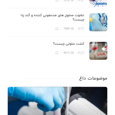
5252
0
تفاوت محلول های ضدعفونی کننده و گند زدا
چیست؟
7484
0
کشت سلولی چیست؟
4612
0
موضوعات داغ