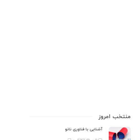
آکواریوم و آبزی‌پروری
,
ابزارهای اندازه‌گیری
,
تجهیزات آزمایشگاهی
,
سلامت و
بهداشت آب
,
صنایع غذایی
,
کشاورزی و باغبانی
PH متر(پی اچ متر) قلمی چیست و
چرا باید یکی داشته باشیم؟
PH متر(پی اچ متر) قلمی، ابزاری کوچک اما شگفت‌انگیز است که راز سلامت آب
آکواریوم، رشد بهتر گیاهان یا حتی کیفیت استخر شما را در چند ثانیه فاش
می‌کند!این دستگاه قابل حمل، با طراحی ساده و کاربردی، میزان اسیدی یا قلیایی
بودن مایعات را اندازه‌گیری…
10 min
0
منتخب امروز
آشنایی با فناوری نانو