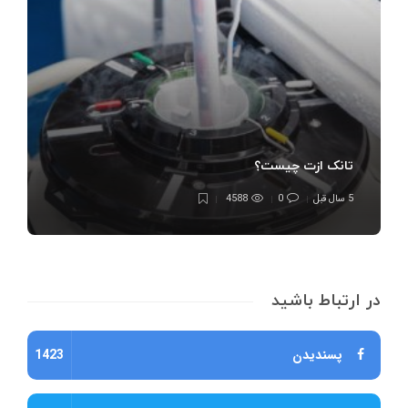
تانک ازت چیست؟
5 سال قبل
0
4588
در ارتباط باشید
پسندیدن
1423