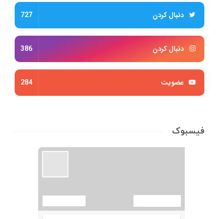
دنبال کردن
727
دنبال کردن
386
عضویت
284
فیسبوک