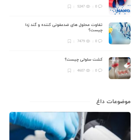
5247
0
تفاوت محلول های ضدعفونی کننده و گند زدا
چیست؟
7479
0
کشت سلولی چیست؟
4607
0
موضوعات داغ