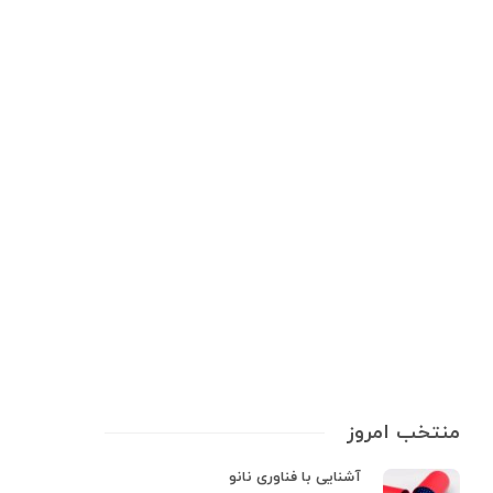
تجهیزات آزمایشگاهی
چگونگی عرق‌ گیری از گیاهان دارویی
در 8 گام
عرق‌ گیری فرآیندی است که در آن عصاره‌های گیاهان دارویی به دست می‌آید.
این عصاره‌ها حاوی ترکیبات فعال گیاه هستند که دارای خواص درمانی می‌باشند.
عرق‌گیری یکی از روش‌های قدیمی و متداول در طب سنتی برای بهره‌برداری از
فواید گیاهان دارویی است. عرقیات گیاهی، فرآورده‌های…
9 min
0
منتخب امروز
آشنایی با فناوری نانو