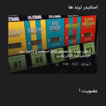
اسلایدر ترند ها
اتانول چیست؟ راهنمای کامل استفاده از اتانول برای
افزایش عدد اکتان بنزین
2 روز قبل
0
5
عضویت !