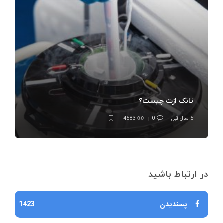
تانک ازت چیست؟
5 سال قبل
0
4583
در ارتباط باشید
پسندیدن
1423