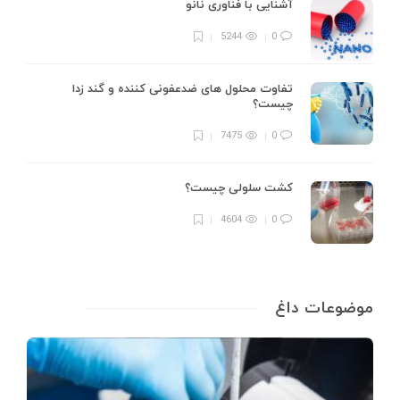
آشنایی با فناوری نانو
5244
0
تفاوت محلول های ضدعفونی کننده و گند زدا
چیست؟
7475
0
کشت سلولی چیست؟
4604
0
موضوعات داغ