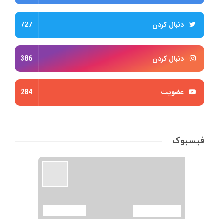
دنبال کردن
727
دنبال کردن
386
عضویت
284
فیسبوک