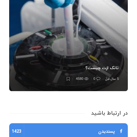
تانک ازت چیست؟
5 سال قبل
0
4580
در ارتباط باشید
پسندیدن
1423