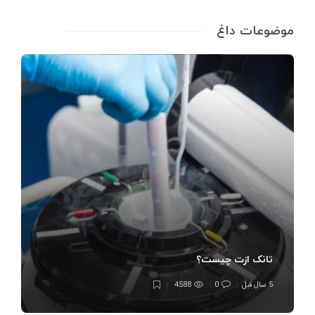
موضوعات داغ
تانک ازت چیست؟
5 سال قبل
0
4588