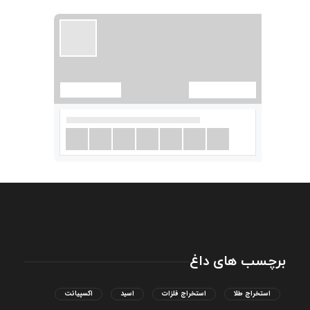
برچسب های داغ
استخراج طلا
استخراج فلزات
اسید
اکسپیانت