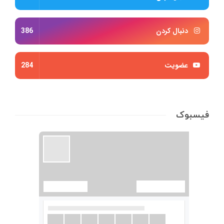
دنبال کردن
386
عضویت
284
فیسبوک