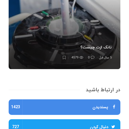
تانک ازت چیست؟
5 سال قبل
0
4579
در ارتباط باشید
پسندیدن
1423
دنبال کردن
727