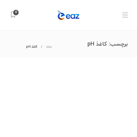
0
برچسب:
کاغذ pH
خانه
کاغذ pH
آکواریوم و آبزی‌پروری
,
ابزارهای اندازه‌گیری
,
تجهیزات آزمایشگاهی
,
سلامت و
بهداشت آب
,
شیمی
,
کشاورزی و باغبانی