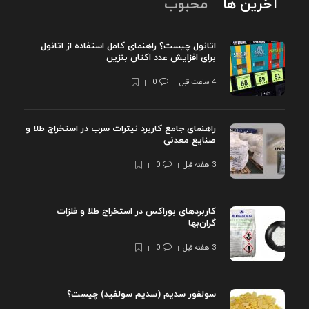
آخرین ها
محبوب
اتانول چیست؟ راهنمای کامل استفاده از اتانول
برای افزایش عدد اکتان بنزین
4 ساعت قبل
0
راهنمای جامع کاربرد نیترات سرب در استخراج طلا و
صنایع معدنی
3 هفته قبل
0
کاربردهای بوراکس در استخراج طلا و فلزات
گران‌بها
3 هفته قبل
0
سولفور سدیم (سدیم سولفید) چیست؟