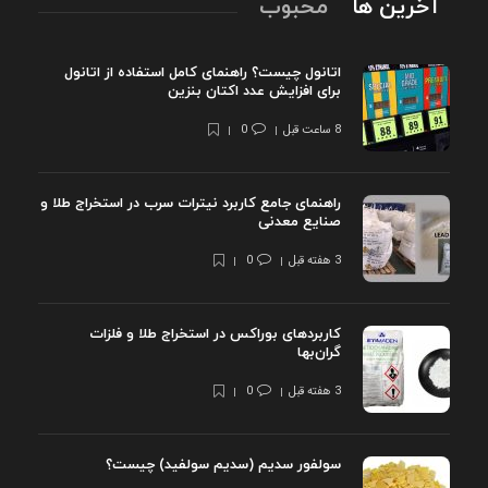
آخرین ها
محبوب
اتانول چیست؟ راهنمای کامل استفاده از اتانول
برای افزایش عدد اکتان بنزین
8 ساعت قبل
0
راهنمای جامع کاربرد نیترات سرب در استخراج طلا و
صنایع معدنی
3 هفته قبل
0
کاربردهای بوراکس در استخراج طلا و فلزات
گران‌بها
3 هفته قبل
0
سولفور سدیم (سدیم سولفید) چیست؟