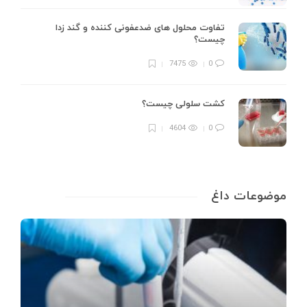
تفاوت محلول های ضدعفونی کننده و گند زدا
چیست؟
7475
0
کشت سلولی چیست؟
4604
0
موضوعات داغ