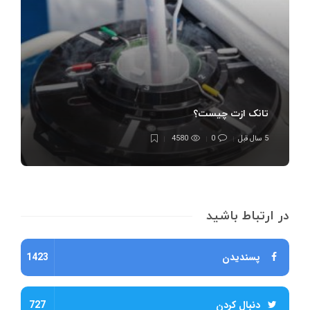
تانک ازت چیست؟
5 سال قبل
0
4580
در ارتباط باشید
پسندیدن
1423
دنبال کردن
727