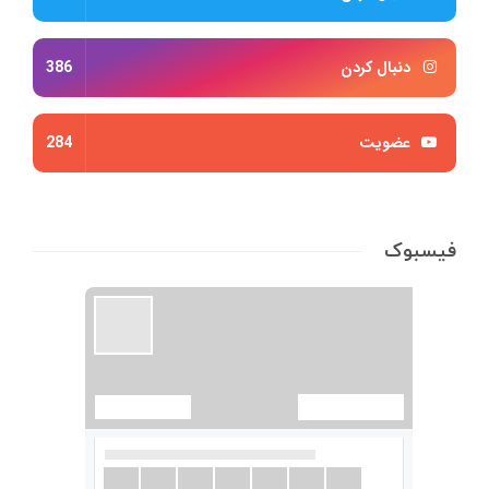
دنبال کردن
386
عضویت
284
فیسبوک