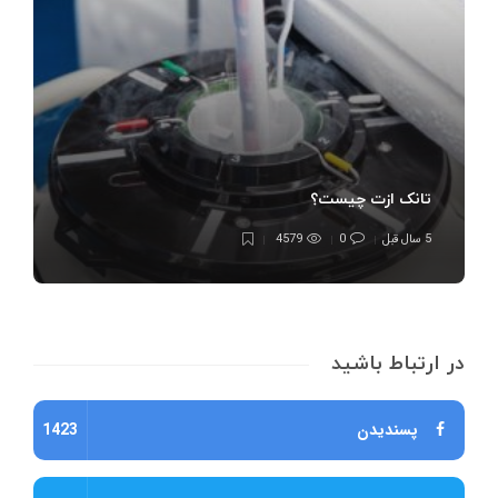
تانک ازت چیست؟
5 سال قبل
0
4579
در ارتباط باشید
پسندیدن
1423