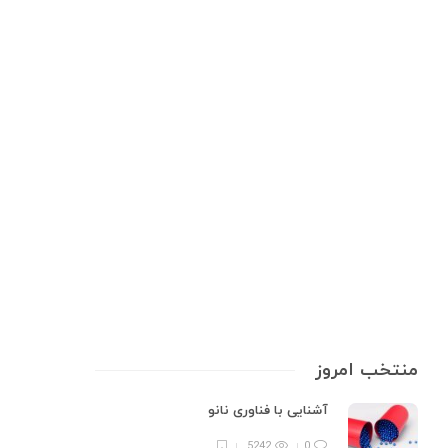
تجهیزات پزشکی
,
تجهیزات پزشکی خانگی
,
سلامت و بهداشت
ضدعفونی‌کننده فقط برای بیمارستان
نیست! همراه همیشگی
ضدعفونی‌کننده‌ها دیگر نه یک کالای لوکس‌اند و نه مخصوص پزشکان؛ آن‌ها
ابزارهایی ضروری برای سبک زندگی آگاهانه، فعال و سالم ما شده‌اند. تا همین
چند سال پیش، «ضدعفونی‌کننده» واژه‌ای بود که اغلب ما را یاد بیمارستان‌های
سفید و بوی تند کلر می‌انداخت. اما امروز؟ این…
7 min
0
منتخب امروز
آشنایی با فناوری نانو
5242
0