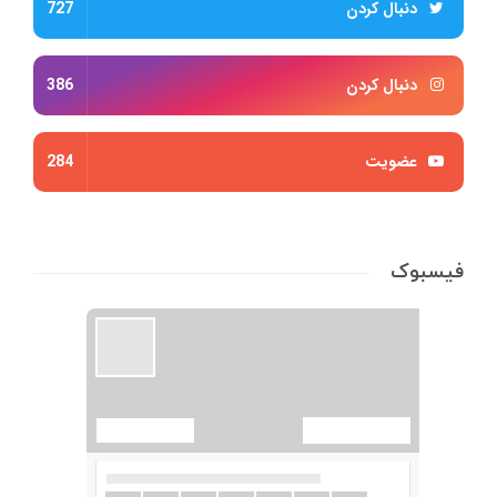
دنبال کردن
727
دنبال کردن
386
عضویت
284
فیسبوک