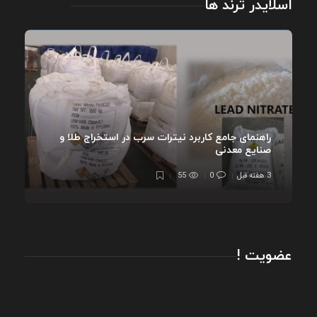
اسلایدر ترند ها
راهنمای جامع کاربرد نیترات سرب در استخراج طلا و
صنایع معدنی
3 هفته قبل
0
55
عضویت !