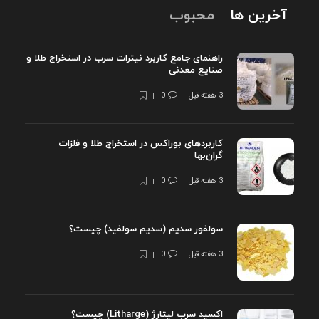
آخرین ها
محبوب
راهنمای جامع کاربرد نیترات سرب در استخراج طلا و
صنایع معدنی
3 هفته قبل
0
کاربردهای بوراکس در استخراج طلا و فلزات
گران‌بها
3 هفته قبل
0
سولفور سدیم (سدیم سولفید) چیست؟
3 هفته قبل
0
اکسید سرب لیتارژ (Litharge) چیست؟