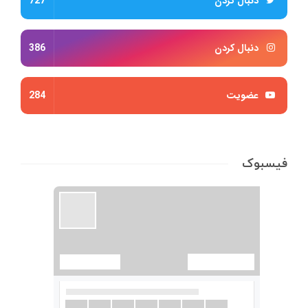
دنبال کردن
727
دنبال کردن
386
عضویت
284
فیسبوک