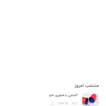
راهنمای خرید
,
سبک زندگی
,
سلامت و بهداشت
,
محصولات بهداشتی
,
مراقبت‌های روزمره
انتخاب ضدعفونی‌ کننده مناسب برای
مصرف روزمره
ضدعفونی‌ کننده‌ها ابزارهایی حیاتی برای محافظت از سلامت ما در برابر ویروس‌ها
و باکتری‌هایی هستند که در همه‌جا حضور دارند! از تلفن همراه گرفته تا
دستگیره‌های در و حتی مواد غذایی، همگی می‌توانند محل رشد عوامل بیماری‌زا
باشند. تحقیقات نشان داده‌اند که استفاده منظم و…
7 min
0
منتخب امروز
آشنایی با فناوری نانو
5247
0