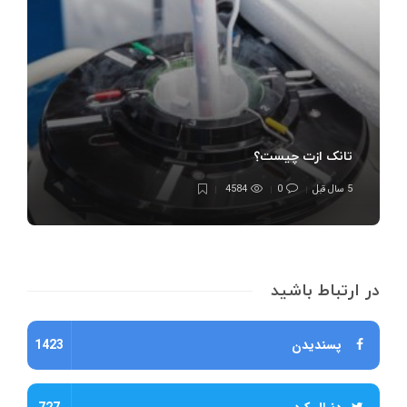
تانک ازت چیست؟
5 سال قبل
0
4584
در ارتباط باشید
پسندیدن
1423