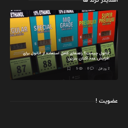
اسلایدر ترند ها
اتانول چیست؟ راهنمای کامل استفاده از اتانول برای
افزایش عدد اکتان بنزین
2 روز قبل
0
5
عضویت !