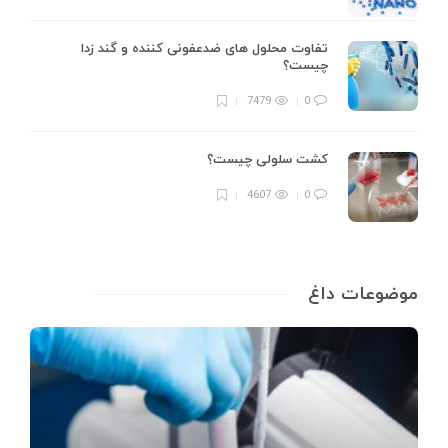
تفاوت محلول های ضدعفونی کننده و گند زدا
چیست؟
7479
0
کشت سلولی چیست؟
4607
0
موضوعات داغ