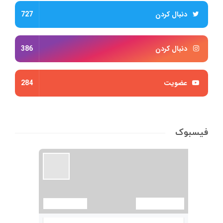
دنبال کردن
727
دنبال کردن
386
عضویت
284
فیسبوک