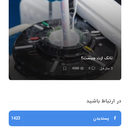
تانک ازت چیست؟
5 سال قبل
0
4588
در ارتباط باشید
پسندیدن
1423