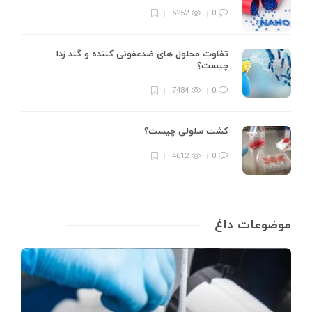
5252
0
تفاوت محلول های ضدعفونی کننده و گند زدا
چیست؟
7484
0
کشت سلولی چیست؟
4612
0
موضوعات داغ