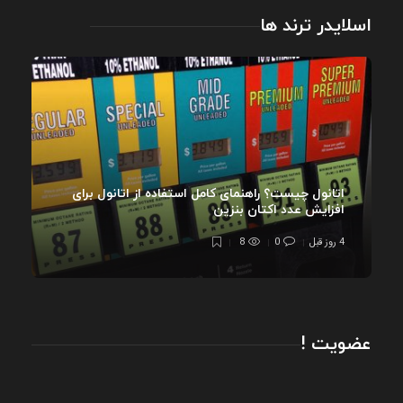
اسلایدر ترند ها
اتانول چیست؟ راهنمای کامل استفاده از اتانول برای
افزایش عدد اکتان بنزین
4 روز قبل
0
8
عضویت !