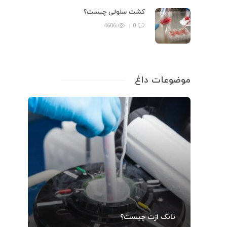
کشت سلولی چیست؟
4606
0
موضوعات داغ
تانک ازت چیست؟