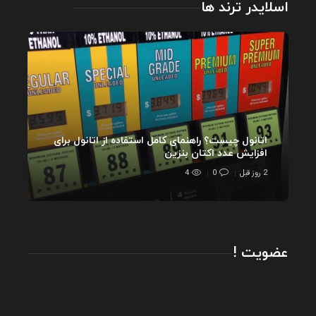
اسلایدر ترند ها
اتانول چیست؟ راهنمای کامل استفاده از اتانول برای
افزایش عدد اکتان بنزین
2 روز قبل
0
4
عضویت !