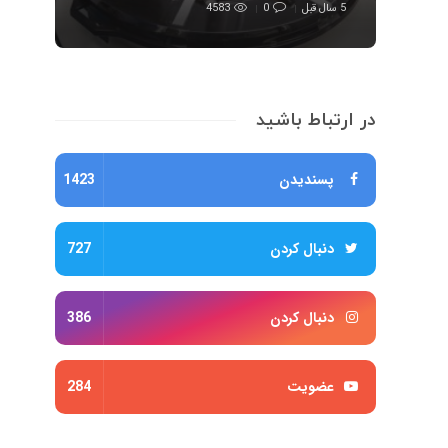
5 سال قبل
0
4583
در ارتباط باشید
پسندیدن
1423
دنبال کردن
727
دنبال کردن
386
عضویت
284