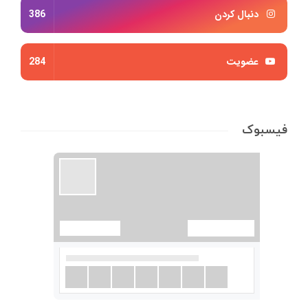
دنبال کردن
386
عضویت
284
فیسبوک