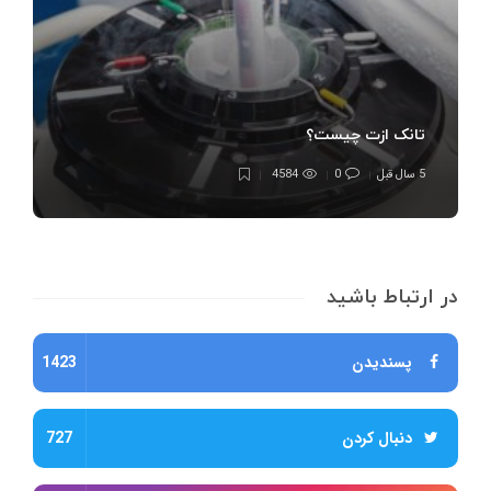
تانک ازت چیست؟
5 سال قبل
0
4584
در ارتباط باشید
پسندیدن
1423
دنبال کردن
727