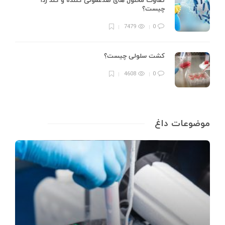
تفاوت محلول های ضدعفونی کننده و گند زدا
چیست؟
7479
0
کشت سلولی چیست؟
4608
0
موضوعات داغ