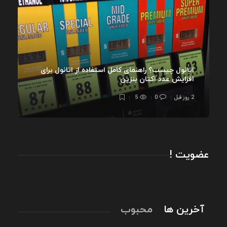
اتانول چیست؟ راهنمای کامل استفاده از اتانول برای
افزایش عدد اکتان بنزین
2 روز قبل
0
5
عضویت !
آخرین ها
محبوب