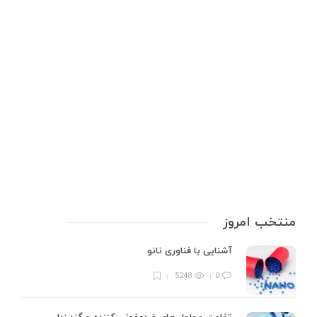
شمش روی و فرآیند تولید آن
شمش روی نوعی فلز با ارزش است که از طریق فرآیندی به نام استخراج و ذوب
سنگ معدن روی به دست می‌آید. این فلز کاربردهای مختلفی در صنایع مختلف
از جمله گالوانیزه کردن، ساخت باتری، و تولید آلیاژها دارد. روی (Zinc) یکی از
فلزات مهم…
7 min
0
منتخب امروز
آشنایی با فناوری نانو
5248
0