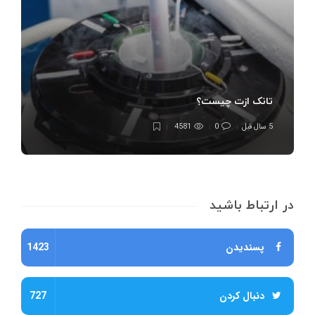
تانک ازت چیست؟
5 سال قبل
0
4581
در ارتباط باشید
پسندیدن
1423
دنبال کردن
727