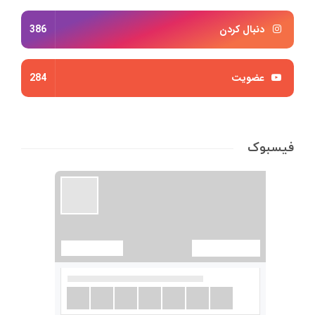
دنبال کردن
386
عضویت
284
فیسبوک