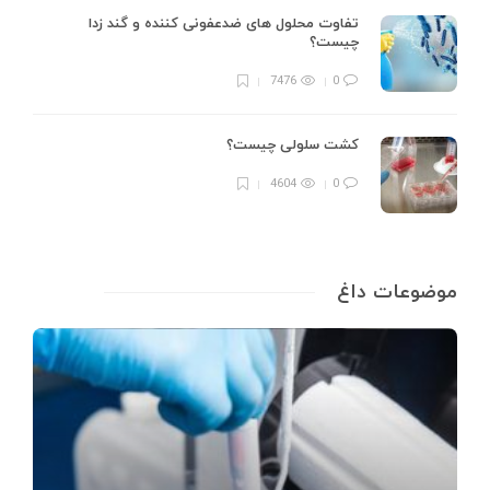
تفاوت محلول های ضدعفونی کننده و گند زدا
چیست؟
7476
0
کشت سلولی چیست؟
4604
0
موضوعات داغ