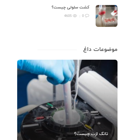
کشت سلولی چیست؟
4605
0
موضوعات داغ
تانک ازت چیست؟