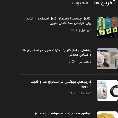
آخرین ها
محبوب
اتانول چیست؟ راهنمای کامل استفاده از اتانول
برای افزایش عدد اکتان بنزین
1 روز قبل
0
راهنمای جامع کاربرد نیترات سرب در استخراج طلا
و صنایع معدنی
3 هفته قبل
0
کاربردهای بوراکس در استخراج طلا و فلزات
گران‌بها
3 هفته قبل
0
سولفور سدیم (سدیم سولفید) چیست؟