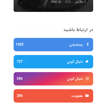
5 سال قبل
0
4582
در ارتباط باشید
پسندیدن
1423
دنبال کردن
727
دنبال کردن
386
عضویت
284