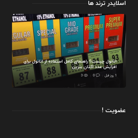
اسلایدر ترند ها
اتانول چیست؟ راهنمای کامل استفاده از اتانول برای
افزایش عدد اکتان بنزین
1 روز قبل
0
3
عضویت !