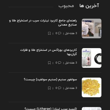
آخرین ها
محبوب
راهنمای جامع کاربرد نیترات سرب در استخراج طلا و
صنایع معدنی
3 هفته قبل
0
کاربردهای بوراکس در استخراج طلا و فلزات
گران‌بها
3 هفته قبل
0
سولفور سدیم (سدیم سولفید) چیست؟
3 هفته قبل
0
اکسید سرب لیتارژ (Litharge) چیست؟