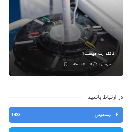
تانک ازت چیست؟
5 سال قبل
0
4579
در ارتباط باشید
پسندیدن
1423