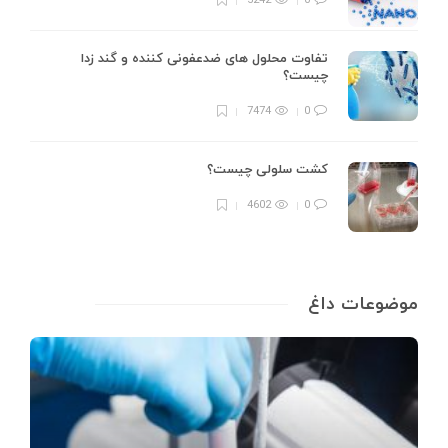
5242
0
تفاوت محلول های ضدعفونی کننده و گند زدا
چیست؟
7474
0
کشت سلولی چیست؟
4602
0
موضوعات داغ