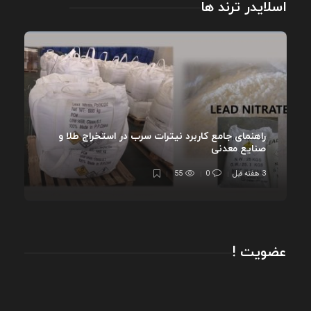
اسلایدر ترند ها
راهنمای جامع کاربرد نیترات سرب در استخراج طلا و
صنایع معدنی
3 هفته قبل
0
55
عضویت !