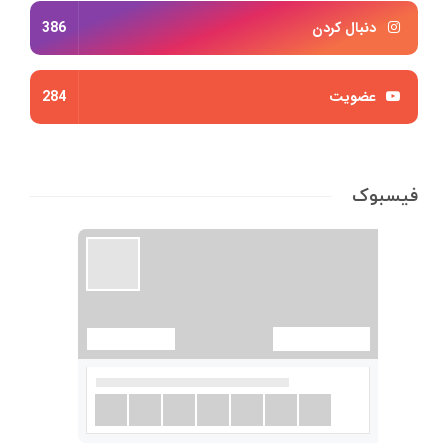
دنبال کردن
386
عضویت
284
فیسبوک