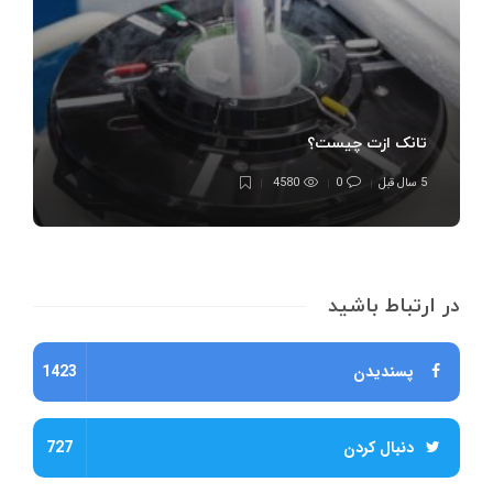
تانک ازت چیست؟
5 سال قبل
0
4580
در ارتباط باشید
پسندیدن
1423
دنبال کردن
727