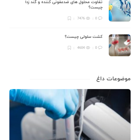
تفاوت محلول های ضدعفونی کننده و گند زدا
چیست؟
7476
0
کشت سلولی چیست؟
4604
0
موضوعات داغ