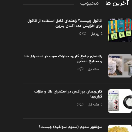
آخرین ها
محبوب
اتانول چیست؟ راهنمای کامل استفاده از اتانول
برای افزایش عدد اکتان بنزین
2 روز قبل
0
راهنمای جامع کاربرد نیترات سرب در استخراج طلا
و صنایع معدنی
3 هفته قبل
0
کاربردهای بوراکس در استخراج طلا و فلزات
گران‌بها
3 هفته قبل
0
سولفور سدیم (سدیم سولفید) چیست؟