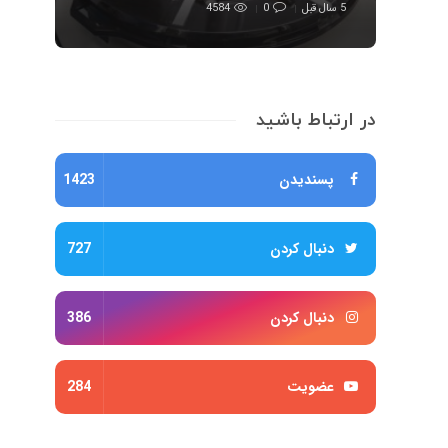
5 سال قبل
0
4584
در ارتباط باشید
پسندیدن
1423
دنبال کردن
727
دنبال کردن
386
عضویت
284