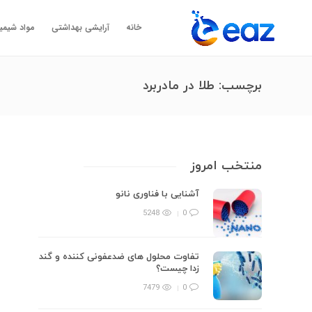
خانه
آرایشی بهداشتی
مواد شیمی
برچسب:
طلا در مادربرد
منتخب امروز
آشنایی با فناوری نانو
5248
0
تفاوت محلول های ضدعفونی کننده و گند
زدا چیست؟
7479
0