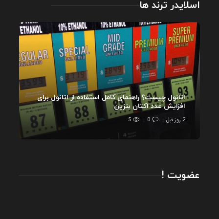
اسلایدر ترند ها
اتانول چیست؟ راهنمای کامل استفاده از اتانول برای
افزایش عدد اکتان بنزین
2 روز قبل
0
5
عضویت !