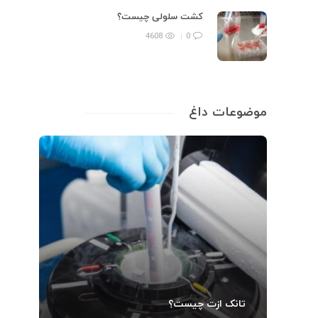
کشت سلولی چیست؟
4608
0
موضوعات داغ
تانک ازت چیست؟