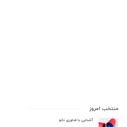
راهنمای خرید
,
سبک زندگی
,
سلامت و بهداشت
,
محصولات بهداشتی
,
مراقبت‌های روزمره
انتخاب ضدعفونی‌ کننده مناسب برای
مصرف روزمره
ضدعفونی‌ کننده‌ها ابزارهایی حیاتی برای محافظت از سلامت ما در برابر ویروس‌ها
و باکتری‌هایی هستند که در همه‌جا حضور دارند! از تلفن همراه گرفته تا
دستگیره‌های در و حتی مواد غذایی، همگی می‌توانند محل رشد عوامل بیماری‌زا
باشند. تحقیقات نشان داده‌اند که استفاده منظم و…
7 min
0
منتخب امروز
آشنایی با فناوری نانو