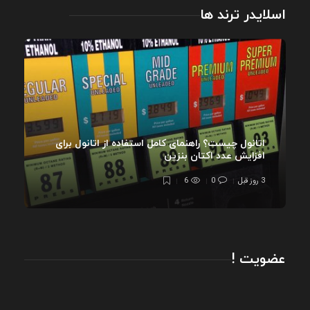
اسلایدر ترند ها
اتانول چیست؟ راهنمای کامل استفاده از اتانول برای
افزایش عدد اکتان بنزین
3 روز قبل
0
6
عضویت !