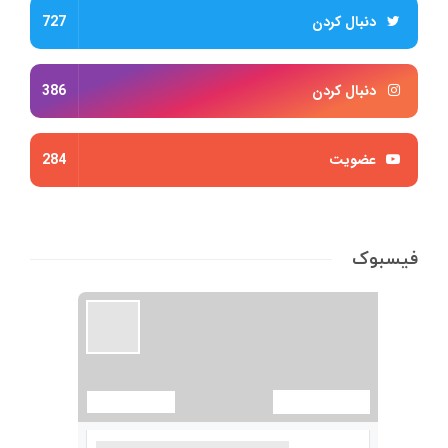
دنبال کردن
727
دنبال کردن
386
عضویت
284
فیسبوک