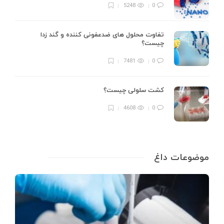
5248
0
تفاوت محلول های ضدعفونی کننده و گند زدا
چیست؟
7481
0
کشت سلولی چیست؟
4608
0
موضوعات داغ