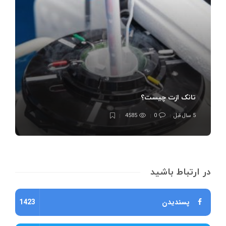
تانک ازت چیست؟
5 سال قبل
0
4585
در ارتباط باشید
پسندیدن
1423