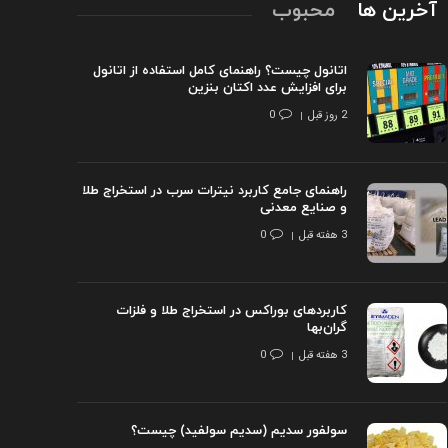
آخرین ها
محبوب
اتانول چیست؟ راهنمای کامل استفاده از اتانول
برای افزایش عدد اکتان بنزین
2 روز قبل
0
راهنمای جامع کاربرد نیترات سرب در استخراج طلا
و صنایع معدنی
3 هفته قبل
0
کاربردهای بوراکس در استخراج طلا و فلزات
گران‌بها
3 هفته قبل
0
سولفور سدیم (سدیم سولفید) چیست؟