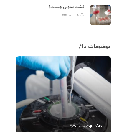
کشت سلولی چیست؟
4606
0
موضوعات داغ
تجه
را
با
عرق
آزم
برا
نقش
تانک ازت چیست؟