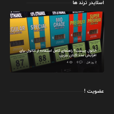
اسلایدر ترند ها
اتانول چیست؟ راهنمای کامل استفاده از اتانول برای
افزایش عدد اکتان بنزین
2 روز قبل
0
4
عضویت !