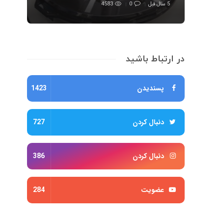
5 سال قبل
0
4583
در ارتباط باشید
پسندیدن
1423
دنبال کردن
727
دنبال کردن
386
عضویت
284