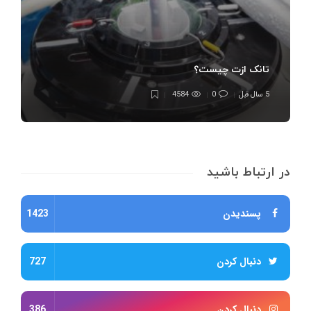
تانک ازت چیست؟
5 سال قبل
0
4584
در ارتباط باشید
پسندیدن
1423
دنبال کردن
727
دنبال کردن
386