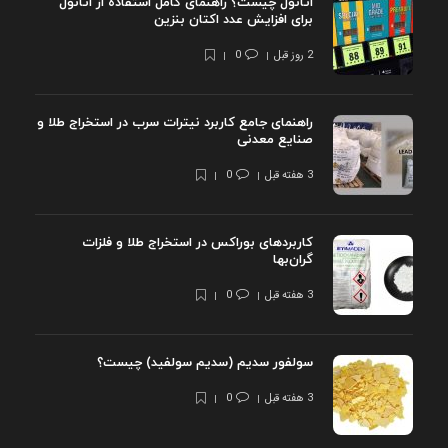
اتانول چیست؟ راهنمای کامل استفاده از اتانول
برای افزایش عدد اکتان بنزین
2 روز قبل
0
راهنمای جامع کاربرد نیترات سرب در استخراج طلا و
صنایع معدنی
3 هفته قبل
0
کاربردهای بوراکس در استخراج طلا و فلزات
گران‌بها
3 هفته قبل
0
سولفور سدیم (سدیم سولفید) چیست؟
3 هفته قبل
0