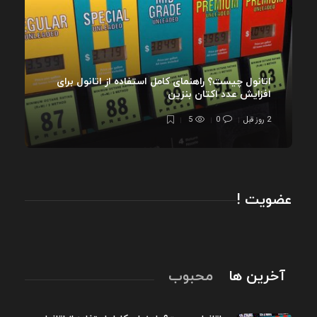
اتانول چیست؟ راهنمای کامل استفاده از اتانول برای
افزایش عدد اکتان بنزین
2 روز قبل
0
5
عضویت !
آخرین ها
محبوب