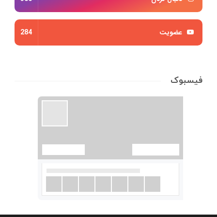
عضویت
284
فیسبوک