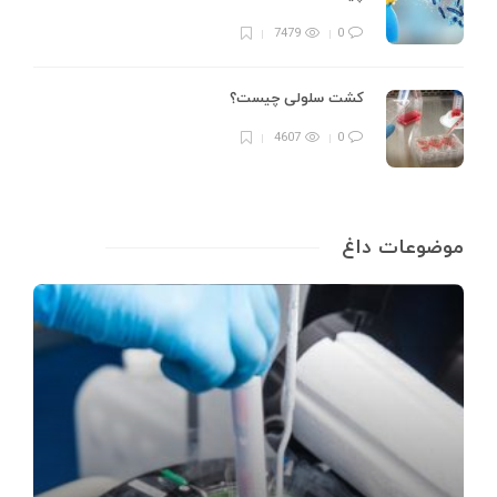
7479
0
کشت سلولی چیست؟
4607
0
موضوعات داغ