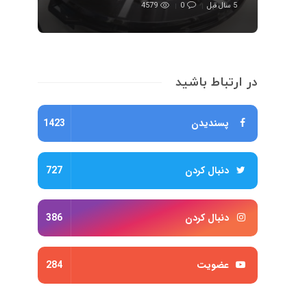
5 سال قبل
0
4579
در ارتباط باشید
پسندیدن
1423
دنبال کردن
727
دنبال کردن
386
عضویت
284