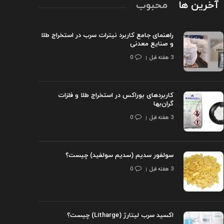
آخرین ها
محبوب
راهنمای جامع کاربرد نیترات سرب در استخراج طلا
و صنایع معدنی
3 هفته قبل
0
کاربردهای بوراکس در استخراج طلا و فلزات
گران‌بها
3 هفته قبل
0
سولفور سدیم (سدیم سولفید) چیست؟
3 هفته قبل
0
اکسید سرب لیتارژ (Litharge) چیست؟