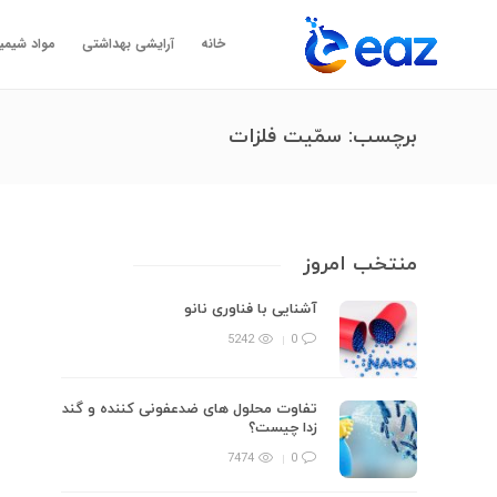
خانه
آرایشی بهداشتی
مواد شیمی
برچسب:
سمّیت فلزات
منتخب امروز
آشنایی با فناوری نانو
5242
0
تفاوت محلول های ضدعفونی کننده و گند
زدا چیست؟
7474
0