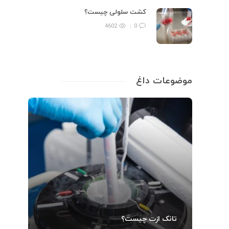
کشت سلولی چیست؟
4602
0
موضوعات داغ
تانک ازت چیست؟