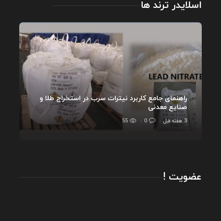
اسلایدر ترند ها
راهنمای جامع کاربرد نیترات سرب در استخراج طلا و
صنایع معدنی
3 هفته قبل
0
55
عضویت !