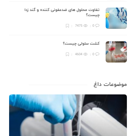
تفاوت محلول های ضدعفونی کننده و گند زدا
چیست؟
7475
0
کشت سلولی چیست؟
4604
0
موضوعات داغ