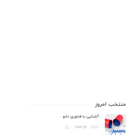
تجهیزات آزمایشگاهی
,
شیمی کاربردی
,
علوم آزمایشگاهی
همه‌چیز درباره بافر pH متر: راهنمای
کالیبراسیون و نگهداری
بافر pH متر، به‌عنوان پایه‌ای ضروری در دنیای آزمایشگاه، نقش کلیدی در اطمینان
از دقت اندازه‌گیری pH دارد؛ از آزمایش‌های زیستی گرفته تا کنترل کیفیت در
صنایع غذایی، دارویی و شیمیایی، بدون آن‌ حتی پیشرفته‌ترین pH مترها
نمی‌توانند عملکرد دقیقی داشته باشند. درست همان‌طور که…
9 min
0
منتخب امروز
آشنایی با فناوری نانو
5244
0