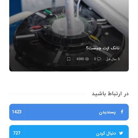
تانک ازت چیست؟
5 سال قبل
0
4580
در ارتباط باشید
پسندیدن
1423
دنبال کردن
727