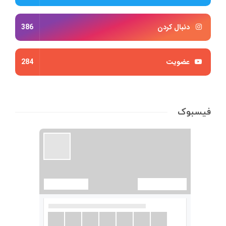
دنبال کردن
386
عضویت
284
فیسبوک