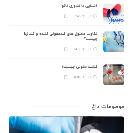
آشنایی با فناوری نانو
5245
0
تفاوت محلول های ضدعفونی کننده و گند زدا
چیست؟
7477
0
کشت سلولی چیست؟
4605
0
موضوعات داغ