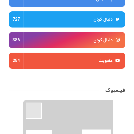
دنبال کردن
727
دنبال کردن
386
عضویت
284
فیسبوک