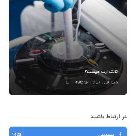
تانک ازت چیست؟
5 سال قبل
0
4582
در ارتباط باشید
پسندیدن
1423