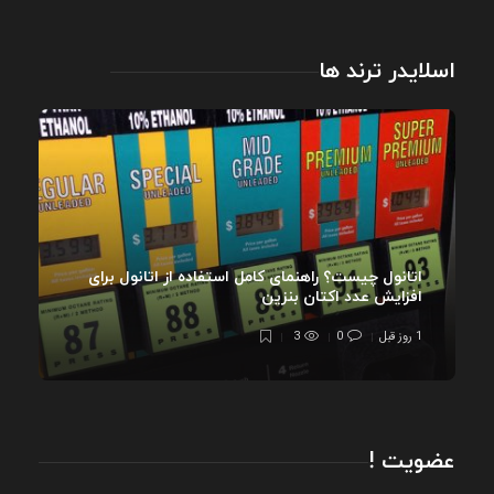
اسلایدر ترند ها
اتانول چیست؟ راهنمای کامل استفاده از اتانول برای
افزایش عدد اکتان بنزین
1 روز قبل
0
3
عضویت !