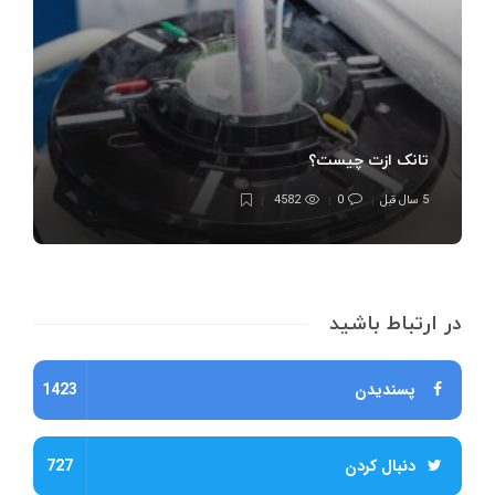
تانک ازت چیست؟
5 سال قبل
0
4582
در ارتباط باشید
پسندیدن
1423
دنبال کردن
727