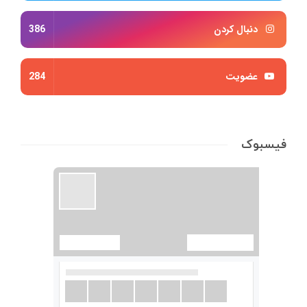
دنبال کردن
386
عضویت
284
فیسبوک