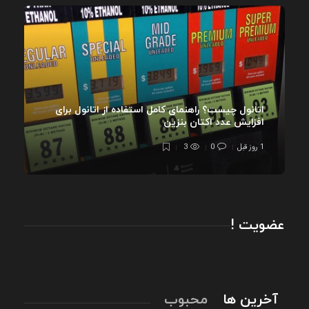
اتانول چیست؟ راهنمای کامل استفاده از اتانول برای
افزایش عدد اکتان بنزین
1 روز قبل
0
3
عضویت !
آخرین ها
محبوب