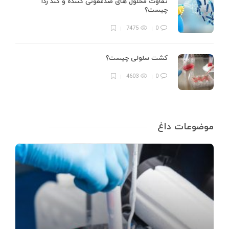
تفاوت محلول های ضدعفونی کننده و گند زدا
چیست؟
7475
0
کشت سلولی چیست؟
4603
0
موضوعات داغ