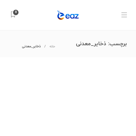
0
برچسب:
ذخایر_معدنی
خانه
ذخایر_معدنی