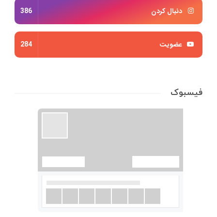
دنبال کردن
386
عضویت
284
فیسبوک