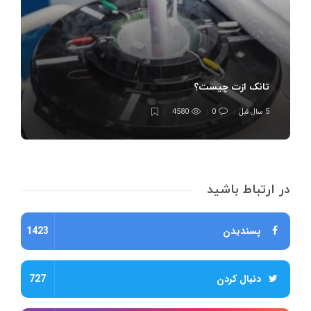
تانک ازت چیست؟
5 سال قبل
0
4580
در ارتباط باشید
پسندیدن
1423
دنبال کردن
727