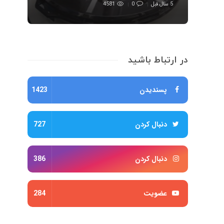
5 سال قبل
0
4581
در ارتباط باشید
پسندیدن
1423
دنبال کردن
727
دنبال کردن
386
عضویت
284