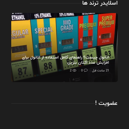
اسلایدر ترند ها
اتانول چیست؟ راهنمای کامل استفاده از اتانول برای
افزایش عدد اکتان بنزین
21 ساعت قبل
0
2
عضویت !