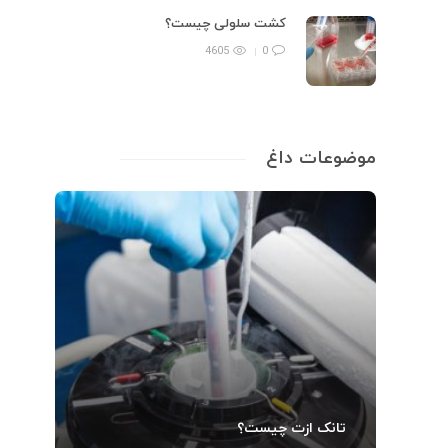
کشت سلولی چیست؟
4605
0
موضوعات داغ
تانک ازت چیست؟