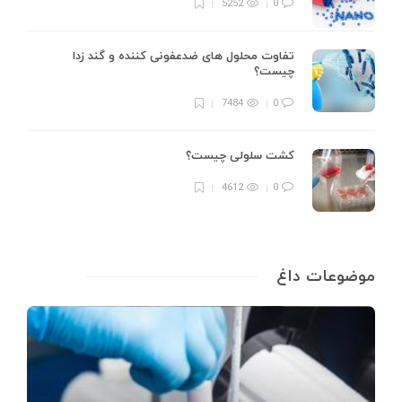
5252
0
تفاوت محلول های ضدعفونی کننده و گند زدا
چیست؟
7484
0
کشت سلولی چیست؟
4612
0
موضوعات داغ