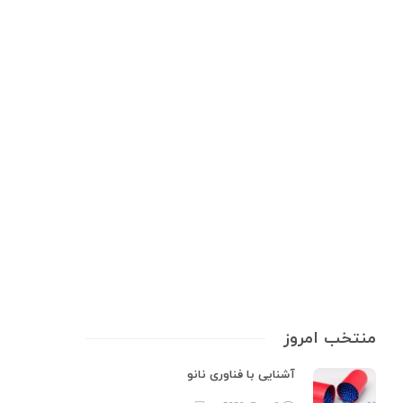
آزمایشگاه و تجهیزات علمی
,
ابزار دقیق
,
ابزارهای اندازه‌گیری
,
تجهیزات
آزمایشگاهی
,
راهنمای خرید
ابزار دقیق؛ قلب تپنده‌ی هر فرآیند
صنعتی
ابزار دقیق آزمایشگاهی به‌عنوان چشم و گوش یک فرآیند صنعتی عمل می‌کنند.
بدون این ابزارها، اندازه‌گیری دقیق پارامترهایی مانند دما، وزن، pH یا رطوبت
غیرممکن است و کوچک‌ترین خطا می‌تواند به خسارات مالی، کاهش کیفیت
محصول یا حتی خطرات ایمنی منجر شود. این ابزارها نه‌تنها…
8 min
0
منتخب امروز
آشنایی با فناوری نانو