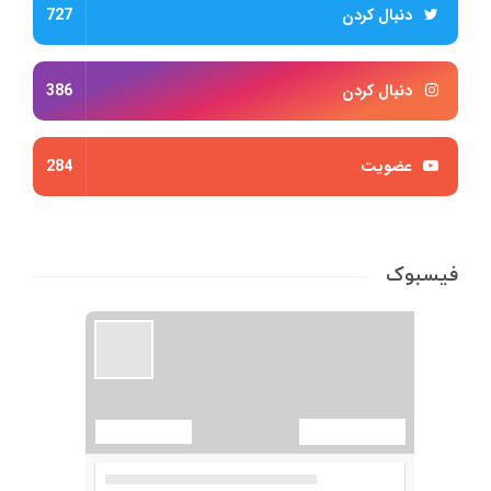
دنبال کردن
727
دنبال کردن
386
عضویت
284
فیسبوک