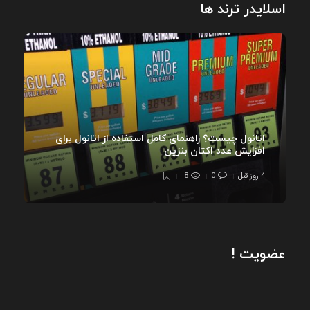
اسلایدر ترند ها
اتانول چیست؟ راهنمای کامل استفاده از اتانول برای
افزایش عدد اکتان بنزین
4 روز قبل
0
8
عضویت !