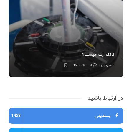
تانک ازت چیست؟
5 سال قبل
0
4588
در ارتباط باشید
پسندیدن
1423