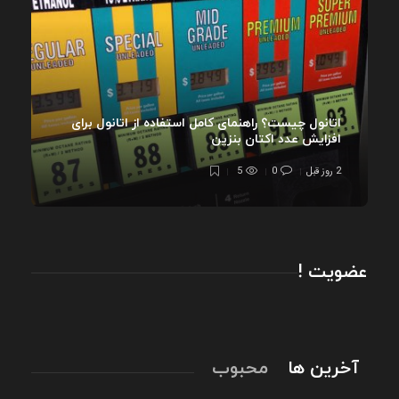
اتانول چیست؟ راهنمای کامل استفاده از اتانول برای
افزایش عدد اکتان بنزین
2 روز قبل
0
5
عضویت !
آخرین ها
محبوب