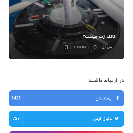
تانک ازت چیست؟
5 سال قبل
0
4584
در ارتباط باشید
پسندیدن
1423
دنبال کردن
727