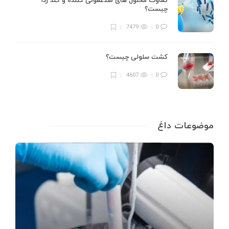
تفاوت محلول های ضدعفونی کننده و گند زدا
چیست؟
7479
0
کشت سلولی چیست؟
4607
0
موضوعات داغ