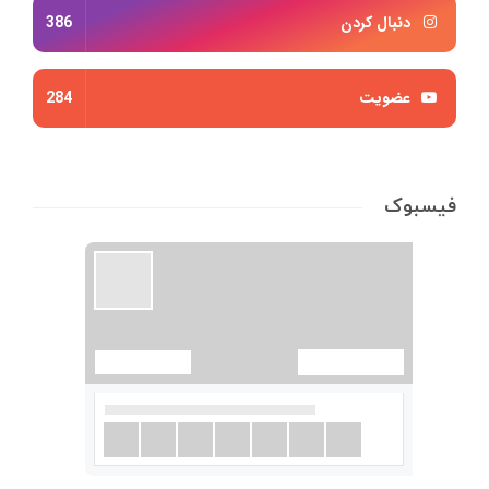
دنبال کردن
386
عضویت
284
فیسبوک