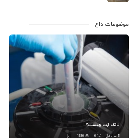
موضوعات داغ
تانک ازت چیست؟
5 سال قبل
0
4580