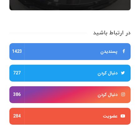
در ارتباط باشید
پسندیدن
1423
دنبال کردن
727
دنبال کردن
386
عضویت
284